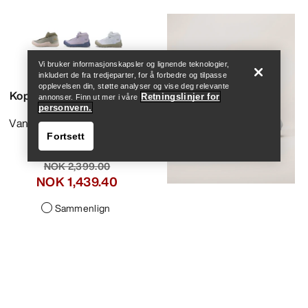
Help
Vi bruker informasjonskapsler og lignende teknologier,
inkludert de fra tredjeparter, for å forbedre og tilpasse
opplevelsen din, støtte analyser og vise deg relevante
Kopec Mid GTX Sko Dame
Retningslinjer for
annonser. Finn ut mer i våre
personvern.
Vanntett mellomhøy hiking-
Fortsett
og trekkingsko
NOK 2,399.00
NOK 1,439.40
Sammenlign
Help
Vertex Alpine Sko Dame
Rask, lett og støttende