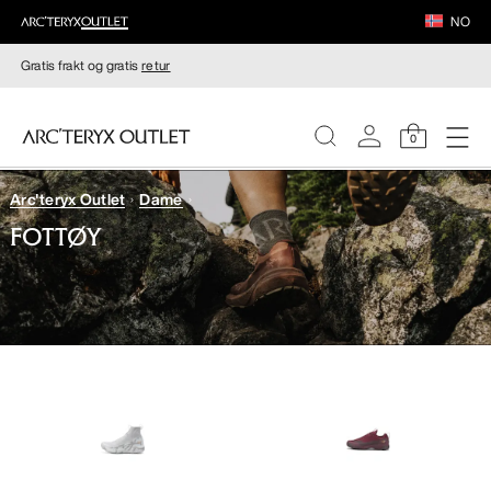
NO
Gratis frakt og gratis
retur
0
Arc'teryx Outlet
Dame
DAMER
FOTTØY
HERRER