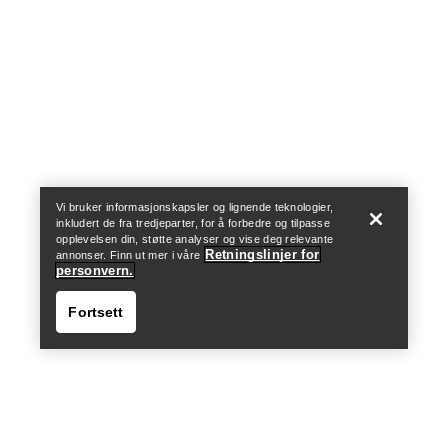
Help
Vi bruker informasjonskapsler og lignende teknologier,
inkludert de fra tredjeparter, for å forbedre og tilpasse
opplevelsen din, støtte analyser og vise deg relevante
Retningslinjer for
annonser. Finn ut mer i våre
personvern.
Fortsett