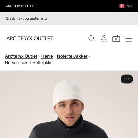
NO
Gratis frakt og gratis
retur
0
Arc'teryx Outlet
Herre
Isolerte Jakker
DAMER
Norvan Isolert Hettejakke
HERRER
1
/
9