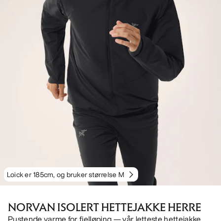
Loick er 185cm, og bruker størrelse M
NORVAN ISOLERT HETTEJAKKE HERRE
Pustende varme for fjelløping — vår letteste hettejakke