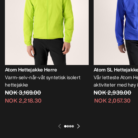
Atom Hettejakke Herre
Atom SL Hettejakk
Varm-selv-når-våt syntetisk isolert
Vår letteste Atom He
hettejakke
aktiviteter med høy 
NOK 3,169.00
NOK 2,939.00
NOK 2,218.30
NOK 2,057.30