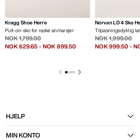
Kragg Shoe Herre
Norvan LD 4 Sko H
Pull-on-sko for raske anmarsjer
Tilpasningsdyktig l
NOK 1,799.00
NOK 1,999.00
NOK 629.65
-
NOK 899.50
NOK 999.50
-
NO
HJELP
MIN KONTO