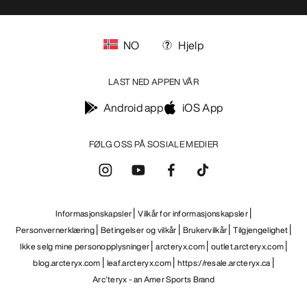
NO
Hjelp
LAST NED APPEN VÅR
Android app
iOS App
FØLG OSS PÅ SOSIALE MEDIER
Informasjonskapsler
Vilkår for informasjonskapsler
Personvernerklæring
Betingelser og vilkår
Brukervilkår
Tilgjengelighet
Ikke selg mine personopplysninger
arcteryx.com
outlet.arcteryx.com
blog.arcteryx.com
leaf.arcteryx.com
https://resale.arcteryx.ca
Arc'teryx - an Amer Sports Brand