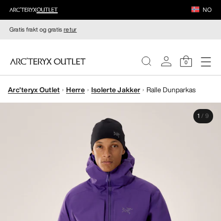
NO
Gratis frakt og gratis
retur
0
Arc'teryx Outlet
Herre
Isolerte Jakker
Ralle Dunparkas
DAMER
1
/
9
HERRER