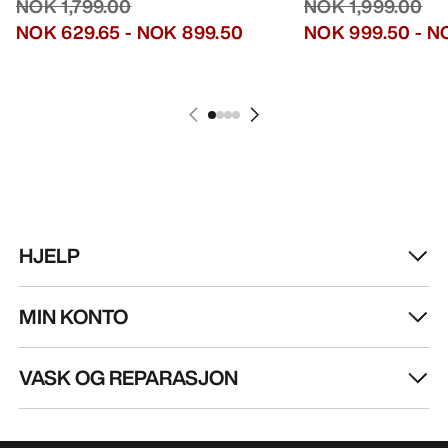
NOK 1,799.00
NOK 1,999.00
NOK 629.65
-
NOK 899.50
NOK 999.50
-
NO
HJELP
MIN KONTO
VASK OG REPARASJON