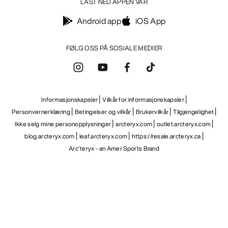
LAST NED APPEN VÅR
Android app
iOS App
FØLG OSS PÅ SOSIALE MEDIER
Informasjonskapsler
Vilkår for informasjonskapsler
Personvernerklæring
Betingelser og vilkår
Brukervilkår
Tilgjengelighet
Ikke selg mine personopplysninger
arcteryx.com
outlet.arcteryx.com
blog.arcteryx.com
leaf.arcteryx.com
https://resale.arcteryx.ca
Arc'teryx - an Amer Sports Brand