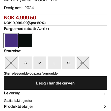
Designet i
:
2024
NOK 4,999.50
NOK 9,999.00
(
Spar
50
%)
Farge med rabatt
:
Azalea
Størrelse
:
XS
S
M
L
XL
XXL
Størrelsesguide og passformguide
Legg i handlekurven
Levering
Gratis frakt og retur
Produktdetaljer