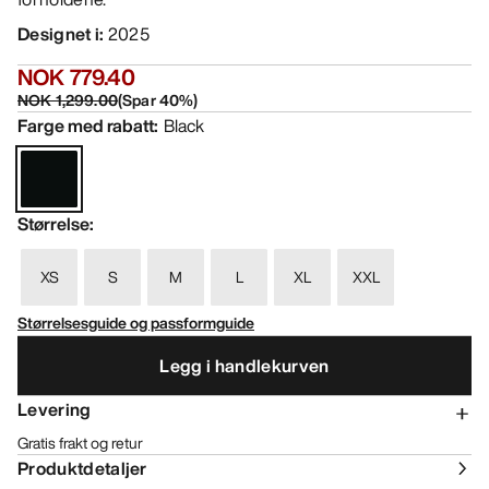
Designet i
:
2025
NOK 779.40
NOK 1,299.00
(
Spar
40
%)
Farge med rabatt
:
Black
Størrelse
:
XS
S
M
L
XL
XXL
Størrelsesguide og passformguide
Legg i handlekurven
Levering
Gratis frakt og retur
Produktdetaljer