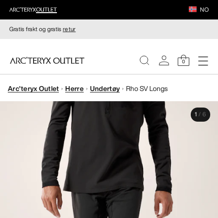
NO
Gratis frakt og gratis
retur
0
Arc'teryx Outlet
Herre
Undertøy
Rho SV Longs
DAMER
1
/
6
HERRER