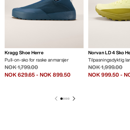
Kragg Shoe Herre
Norvan LD 4 Sko H
Pull-on-sko for raske anmarsjer
Tilpasningsdyktig l
NOK 1,799.00
NOK 1,999.00
NOK 629.65
-
NOK 899.50
NOK 999.50
-
NO