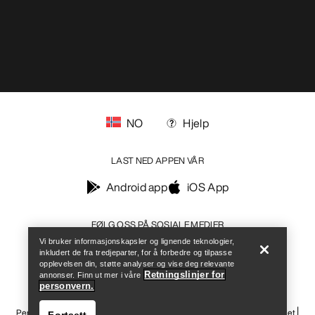
NO
Hjelp
LAST NED APPEN VÅR
Android app
iOS App
Help
FØLG OSS PÅ SOSIALE MEDIER
Vi bruker informasjonskapsler og lignende teknologier,
inkludert de fra tredjeparter, for å forbedre og tilpasse
opplevelsen din, støtte analyser og vise deg relevante
Retningslinjer for
annonser. Finn ut mer i våre
personvern.
Informasjonskapsler
Vilkår for informasjonskapsler
Personvernerklæring
Betingelser og vilkår
Brukervilkår
Tilgjengelighet