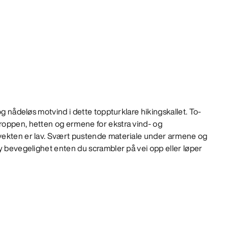
og nådeløs motvind i dette toppturklare hikingskallet. To-
oppen, hetten og ermene for ekstra vind- og
vekten er lav. Svært pustende materiale under armene og
y bevegelighet enten du scrambler på vei opp eller løper