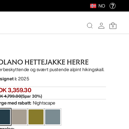
NO
0
OLANO HETTEJAKKE HERRE
rbeskyttende og svært pustende alpint hikingskall.
signet i
:
2025
OK 3,359.30
K 4,799.00
(
Spar
30
%)
rge med rabatt
:
Nightscape
ørrelse
: