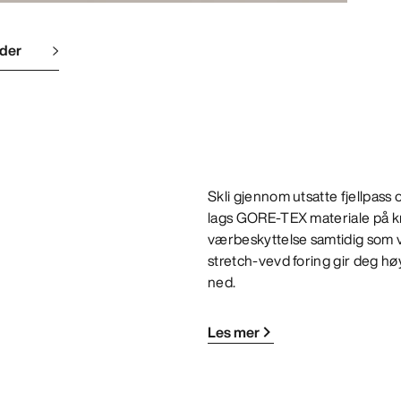
lder
Skli gjennom utsatte fjellpass 
lags GORE-TEX materiale på kr
værbeskyttelse samtidig som 
stretch-vevd foring gir deg hø
ned.
Les mer