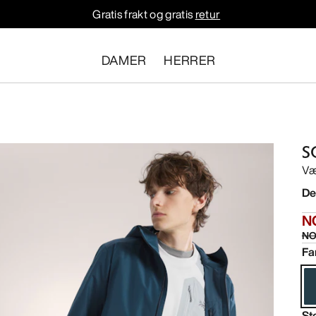
Gratis frakt og gratis
retur
DAMER
HERRER
S
Væ
De
N
NO
Fa
St