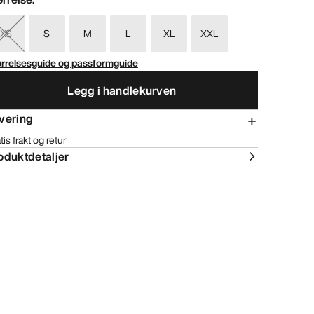
XS
S
M
L
XL
XXL
ørrelsesguide og passformguide
Legg i handlekurven
vering
tis frakt og retur
oduktdetaljer