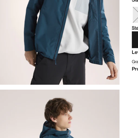
St
Le
Gra
Pr