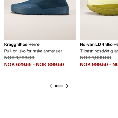
Kragg Shoe Herre
Norvan LD 4 Sko H
Pull-on-sko for raske anmarsjer
Tilpasningsdyktig l
NOK 1,799.00
NOK 1,999.00
NOK 629.65
-
NOK 899.50
NOK 999.50
-
NO