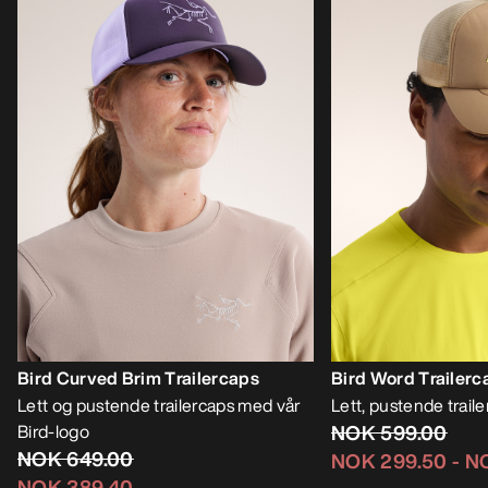
Bird Curved Brim Trailercaps
Bird Word Trailerc
Lett og pustende trailercaps med vår
Lett, pustende trail
Bird-logo
NOK 599.00
NOK 649.00
NOK 299.50
-
N
NOK 389.40