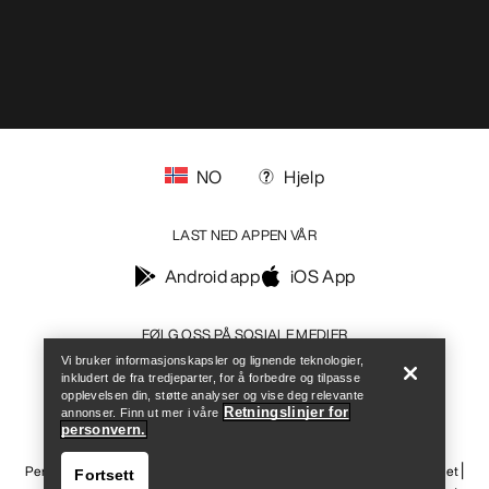
NO
Hjelp
LAST NED APPEN VÅR
Android app
iOS App
Help
FØLG OSS PÅ SOSIALE MEDIER
Vi bruker informasjonskapsler og lignende teknologier,
inkludert de fra tredjeparter, for å forbedre og tilpasse
opplevelsen din, støtte analyser og vise deg relevante
Retningslinjer for
annonser. Finn ut mer i våre
personvern.
Informasjonskapsler
Vilkår for informasjonskapsler
Personvernerklæring
Betingelser og vilkår
Brukervilkår
Tilgjengelighet
Fortsett