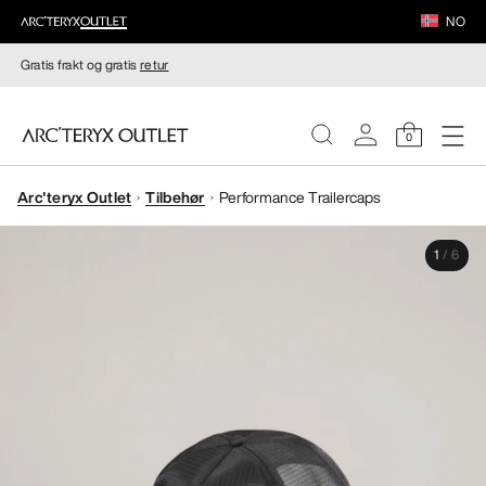
NO
Gratis frakt og gratis
retur
0
Arc'teryx Outlet
Tilbehør
Performance Trailercaps
DAMER
1
/
6
HERRER