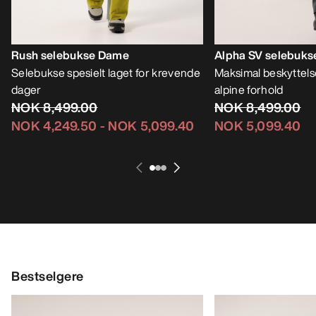
Rush selebukse Dame
Alpha SV selebuk
Selebukse spesielt laget for krevende
Maksimal beskyttel
dager
alpine forhold
NOK 8,499.00
NOK 8,499.00
NOK 4,249.50
-
NOK 5,099.40
NOK 5,099.40
Bestselgere