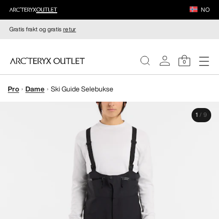
NO
Gratis frakt og gratis
retur
0
Pro
Dame
Ski Guide Selebukse
DAMER
1
/
9
HERRER