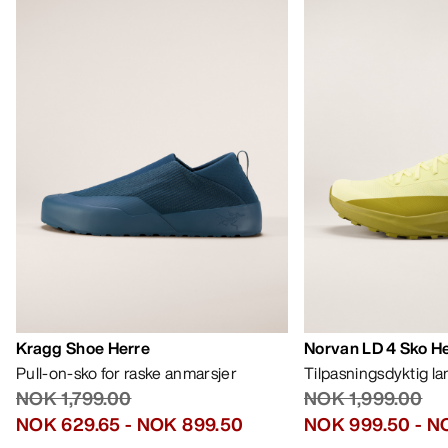
Kragg Shoe Herre
Norvan LD 4 Sko H
Pull-on-sko for raske anmarsjer
Tilpasningsdyktig l
NOK 1,799.00
NOK 1,999.00
NOK 629.65
-
NOK 899.50
NOK 999.50
-
NO