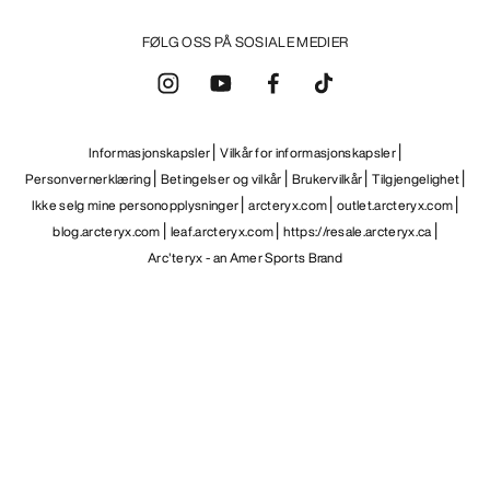
FØLG OSS PÅ SOSIALE MEDIER
Informasjonskapsler
Vilkår for informasjonskapsler
Personvernerklæring
Betingelser og vilkår
Brukervilkår
Tilgjengelighet
Ikke selg mine personopplysninger
arcteryx.com
outlet.arcteryx.com
blog.arcteryx.com
leaf.arcteryx.com
https://resale.arcteryx.ca
Arc'teryx - an Amer Sports Brand
Help