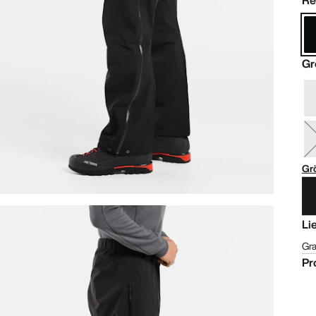
Re
Gr
Gr
Li
Gra
Pr