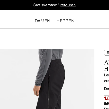
Gratisversand/-
retouren
DAMEN
HERREN
E
A
H
Le
au
De
1.
2.