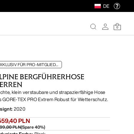
DE
0
XKLUSIV FÜR PRO-MITGLIED...
LPINE BERGFÜHRERHOSE
ERREN
ichte, klein verstaubare und strapazierfähige Hose
s GORE-TEX PRO Extrem Robust für Wetterschutz.
signt
:
2020
559,40 PLN
599,00 PLN
(
Spare
40
%)