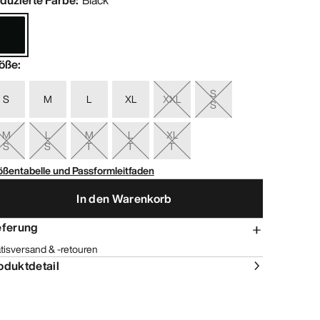
duzierte Farbe
:
Black
öße
:
S
S
M
L
XL
XXL
S
M
L
M
L
XL
S
S
T
T
T
ößentabelle und Passformleitfaden
In den Warenkorb
eferung
tisversand & -retouren
oduktdetail