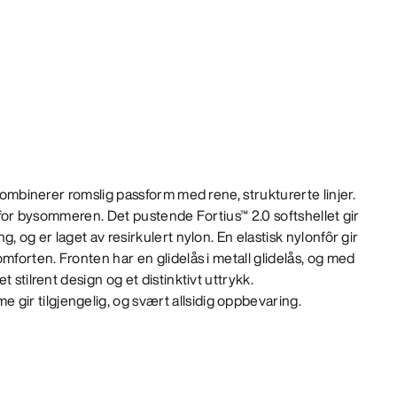
 kombinerer romslig passform med rene, strukturerte linjer.
e for bysommeren. Det pustende Fortius™ 2.0 softshellet gir
, og er laget av resirkulert nylon. En elastisk nylonfôr gir
mforten. Fronten har en glidelås i metall glidelås, og med
 stilrent design og et distinktivt uttrykk.
r tilgjengelig, og svært allsidig oppbevaring.