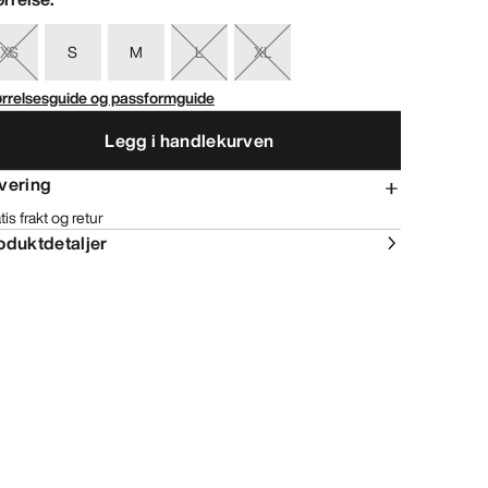
XS
S
M
L
XL
ørrelsesguide og passformguide
Legg i handlekurven
vering
tis frakt og retur
oduktdetaljer