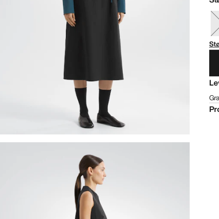
St
Le
Gra
Pr