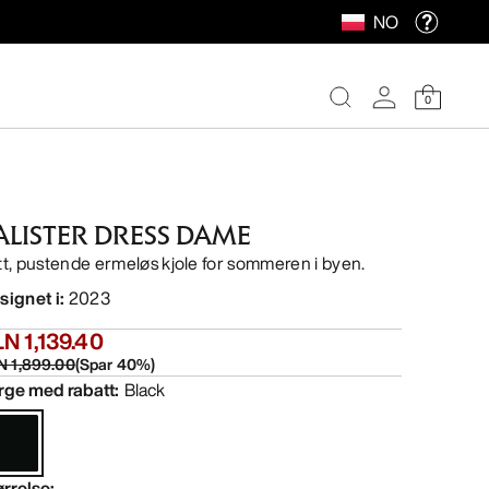
NO
0
ALISTER DRESS DAME
tt, pustende ermeløs kjole for sommeren i byen.
signet i
:
2023
N 1,139.40
N 1,899.00
(
Spar
40
%)
rge med rabatt
:
Black
ørrelse
: