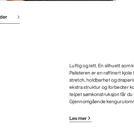
lder
Luftig og lett. En silhuett som
Palisteren er en raffinert kjol
stretch, holdbarhet og drapering
ekstra struktur og forbedrer ko
teipet sømkonstruksjon får du et
Gjennomgående kengurulomme gi
Les mer