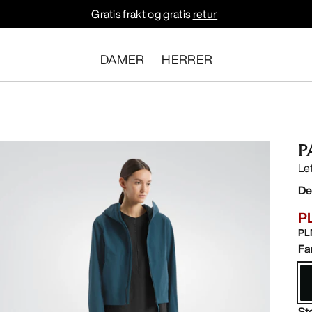
Gratis frakt og gratis
retur
DAMER
HERRER
P
Le
De
PL
PL
Fa
St