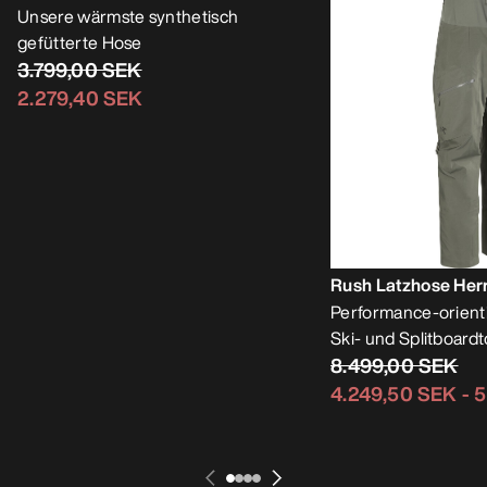
Rush Latzhose Her
ÜBERARBEITET
Performance-orienti
Nuclei Hose Herren
Ski- und Splitboard
Unsere wärmste synthetisch
8.499,00 SEK
gefütterte Hose
4.249,50 SEK
-
5
3.799,00 SEK
2.279,40 SEK