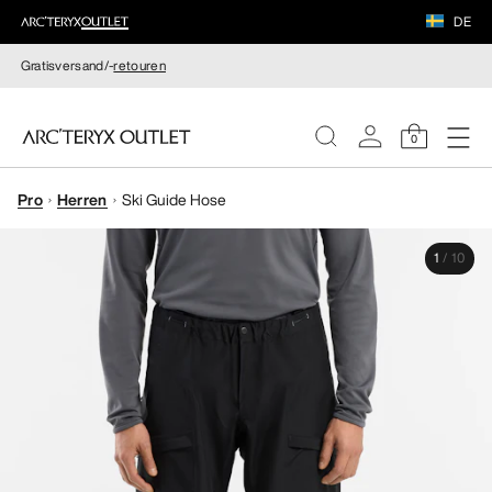
DE
Gratisversand/-
retouren
0
Pro
Herren
Ski Guide Hose
DAMEN
1
/
10
HERREN