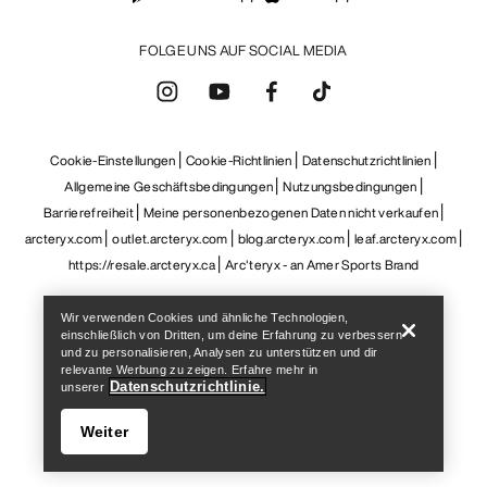
Android App
iOS App
FOLGE UNS AUF SOCIAL MEDIA
Cookie-Einstellungen
Cookie-Richtlinien
Datenschutzrichtlinien
Allgemeine Geschäftsbedingungen
Nutzungsbedingungen
Barrierefreiheit
Meine personenbezogenen Daten nicht verkaufen
Help
arcteryx.com
outlet.arcteryx.com
blog.arcteryx.com
leaf.arcteryx.com
https://resale.arcteryx.ca
Arc'teryx - an Amer Sports Brand
Wir verwenden Cookies und ähnliche Technologien,
einschließlich von Dritten, um deine Erfahrung zu verbessern
und zu personalisieren, Analysen zu unterstützen und dir
relevante Werbung zu zeigen. Erfahre mehr in
Datenschutzrichtlinie.
unserer
Weiter