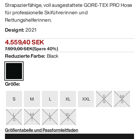
Strapazierfähige, voll ausgestattete GORE-TEX PRO Hose
für professionelle Skiführerinnen und
Rettungshelferinnen.
Designt
:
2021
4.559,40 SEK
7.599,00 SEK
(
Spare
40
%)
Reduzierte Farbe
:
Black
Größe
:
S
M
S
M
L
XL
XXL
S
S
L
M
L
XL
S
T
T
T
Größentabelle und Passformleitfaden