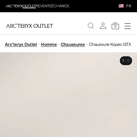
FR
0
Arc'teryx Outlet
Homme
Chaussures
Chaussure Kopec GTX
FEMME
1
/
6
HOMME