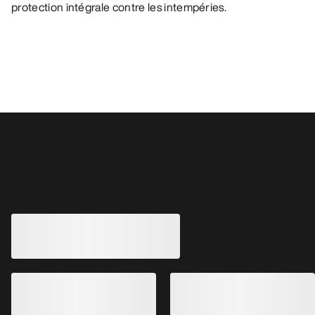
protection intégrale contre les intempéries.
Vous aimerez peut-être aussi
Chaussure mi-montante Kopec GTX
MODIFIÉ
Homme
Chaussure Sylan 
Chaussure mi-montante imperméable
Chaussure de trail 
pour la randonnée et le trekking
GORE-TEX conçue p
200,00 $US
230,00 $US