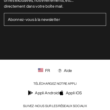
Vos préférences en matière de cookies
Politique en matière de cookies
Politique de confidentialité
Conditions générales
Conditions d’utilisation
Accessibilité
Ne revendez pas mes données personnelles
arcteryx.com
outlet.arcteryx.com
blog.arcteryx.com
leaf.arcteryx.com
https://resale.arcteryx.ca
Arc'teryx - an Amer Sports Brand