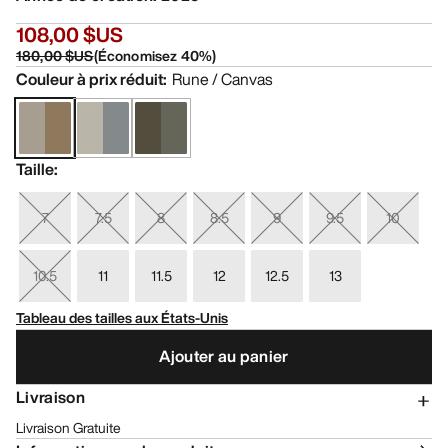
108,00 $US
180,00 $US
(
Économisez
40
%)
Couleur à prix réduit
:
Rune / Canvas
Taille
:
7
7.5
8
8.5
9
9.5
10
10.5
11
11.5
12
12.5
13
Tableau des tailles aux États-Unis
Ajouter au panier
Livraison
Livraison Gratuite