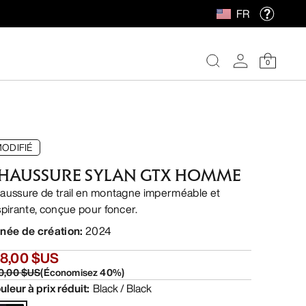
FR
0
ODIFIÉ
HAUSSURE SYLAN GTX HOMME
aussure de trail en montagne imperméable et
spirante, conçue pour foncer.
née de création
:
2024
38,00 $US
0,00 $US
(
Économisez
40
%)
uleur à prix réduit
:
Black / Black