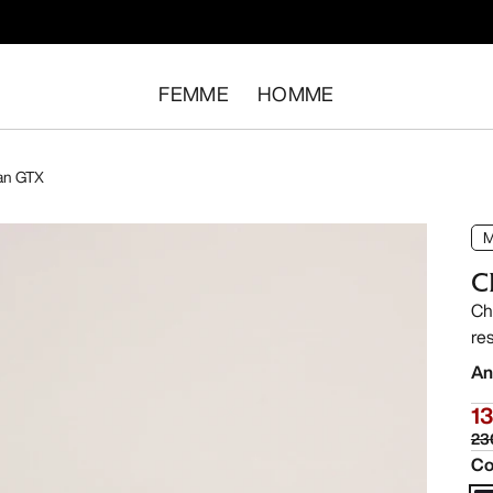
FEMME
HOMME
an GTX
M
C
Ch
re
An
1
23
Co