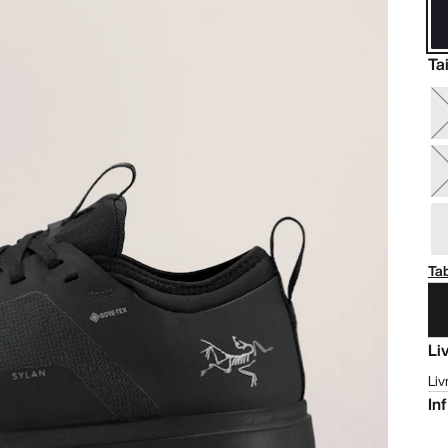
Tai
Tab
Li
Liv
In