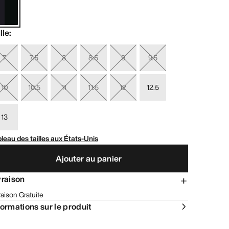
lle
:
7
7.5
8
8.5
9
9.5
10
10.5
11
11.5
12
12.5
13
leau des tailles aux États-Unis
Ajouter au panier
vraison
raison Gratuite
formations sur le produit