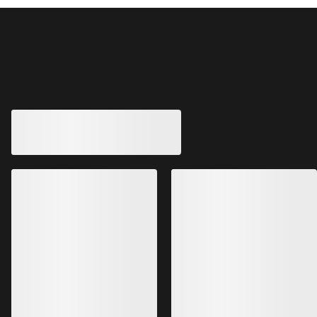
Vous aimerez peut-être aussi
Veste sans manche
Femme
La plus chaude de n
manches en duvet 
350,00 $US
245,00 $US