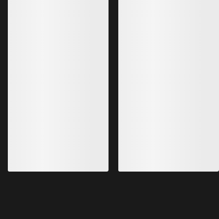
MODIFIÉ
Veste à capuche Proton Femme
Veste à capuche isolante et
ultrarespirante
350,00 $US
245,00 $US
Meilleures ventes