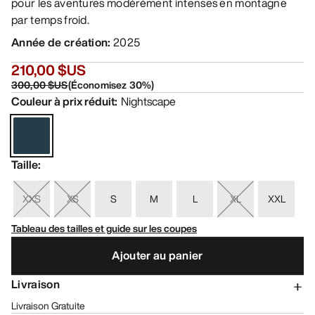
pour les aventures modérément intenses en montagne
par temps froid.
Année de création
:
2025
210,00 $US
300,00 $US
(
Économisez
30
%)
Couleur à prix réduit
:
Nightscape
Taille
:
XXS
XS
S
M
L
XL
XXL
Tableau des tailles et guide sur les coupes
Ajouter au panier
Livraison
Livraison Gratuite