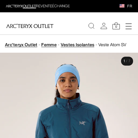
FR
0
Arc'teryx Outlet
Femme
Vestes Isolantes
Veste Atom SV
FEMME
1
/
7
HOMME