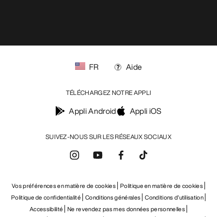
Appli Android
Appli iOS
SUIVEZ-NOUS SUR LES RÉSEAUX SOCIAUX
Vos préférences en matière de cookies
Politique en matière de cookies
Politique de confidentialité
Conditions générales
Conditions d’utilisation
Accessibilité
Ne revendez pas mes données personnelles
arcteryx.com
outlet.arcteryx.com
blog.arcteryx.com
leaf.arcteryx.com
https://resale.arcteryx.ca
Arc'teryx - an Amer Sports Brand