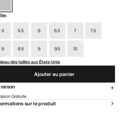
lle
:
5
5.5
6
6.5
7
7.5
8
8.5
9
9.5
10
leau des tailles aux États-Unis
Ajouter au panier
vraison
raison Gratuite
formations sur le produit