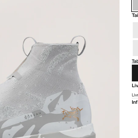
Tai
Tab
Li
Liv
In