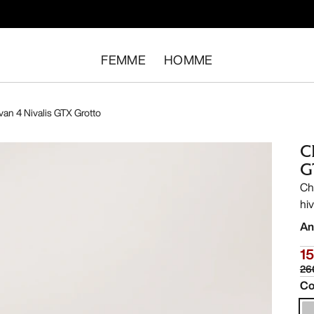
FEMME
HOMME
an 4 Nivalis GTX Grotto
C
G
Ch
hiv
An
1
26
Co