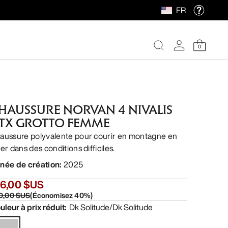
FR
0
HAUSSURE NORVAN 4 NIVALIS
TX GROTTO FEMME
aussure polyvalente pour courir en montagne en
er dans des conditions difficiles.
née de création
:
2025
56,00 $US
0,00 $US
(
Économisez
40
%)
uleur à prix réduit
:
Dk Solitude/Dk Solitude