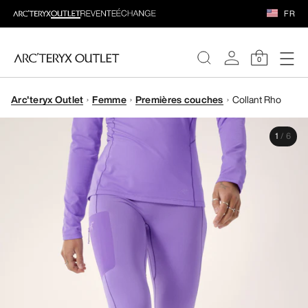
FR
0
Arc'teryx Outlet
Femme
Premières couches
Collant Rho
FEMME
1
/
6
HOMME