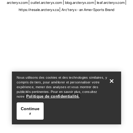
arcteryx.com
outlet.arcteryx.com
blog.arcteryx.com
leaf.arcteryx.com
https://resale.arcteryx.ca
Arc'teryx - an Amer Sports Brand
Help
Nous utilisons des cookies et des technologies similaires, y
compris de tiers, pour améliorer et personnaliser votre
expérience, mener des analyses et vous montrer des
publicités pertinentes. Pour en savoir plus, consultez
Politique de confidentialité.
notre
Continue
r