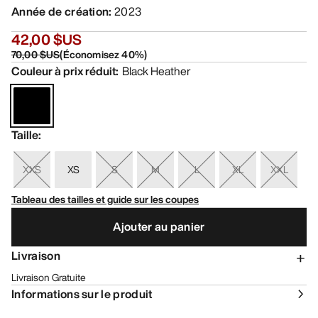
Année de création
:
2023
42,00 $US
70,00 $US
(
Économisez
40
%)
Couleur à prix réduit
:
Black Heather
Taille
:
XXS
XS
S
M
L
XL
XXL
Tableau des tailles et guide sur les coupes
Ajouter au panier
Livraison
Livraison Gratuite
Informations sur le produit