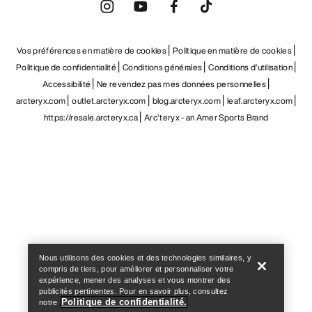
Vos préférences en matière de cookies
Politique en matière de cookies
Politique de confidentialité
Conditions générales
Conditions d’utilisation
Accessibilité
Ne revendez pas mes données personnelles
arcteryx.com
outlet.arcteryx.com
blog.arcteryx.com
leaf.arcteryx.com
https://resale.arcteryx.ca
Arc'teryx - an Amer Sports Brand
Help
Nous utilisons des cookies et des technologies similaires, y
compris de tiers, pour améliorer et personnaliser votre
expérience, mener des analyses et vous montrer des
publicités pertinentes. Pour en savoir plus, consultez
Politique de confidentialité.
notre