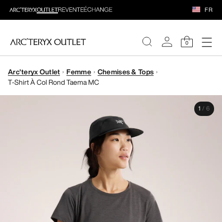
FR
0
Arc'teryx Outlet
Femme
Chemises & Tops
FEMME
T-Shirt À Col Rond Taema MC
HOMME
1
/
6