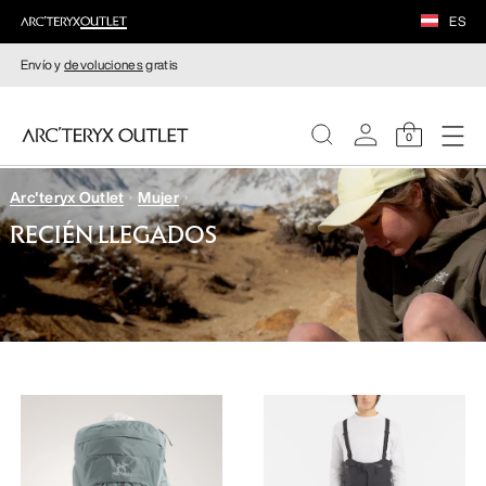
ES
Envío y
devoluciones
gratis
0
Arc'teryx Outlet
Mujer
MUJERE
RECIÉN LLEGADOS
HOMBRE