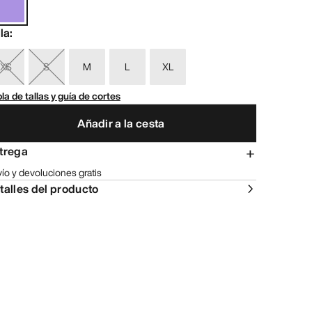
lla
:
XS
S
M
L
XL
la de tallas y guía de cortes
Añadir a la cesta
trega
ío y devoluciones gratis
talles del producto