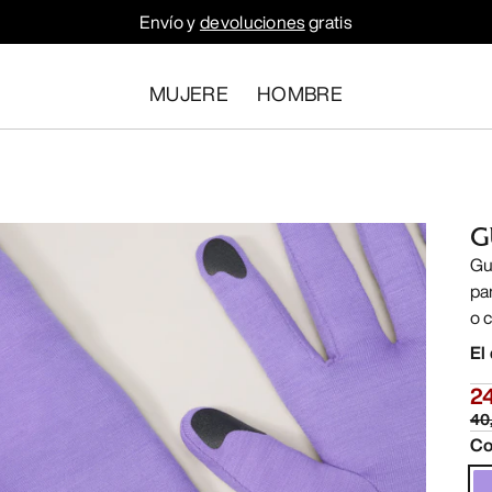
Envío y
devoluciones
gratis
MUJERE
HOMBRE
G
Gu
pan
o 
El
2
40
Co