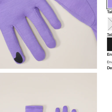
Ta
Tab
En
Env
De