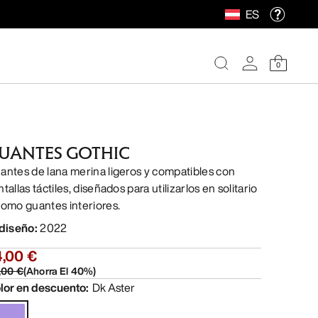
ES
0
UANTES GOTHIC
antes de lana merina ligeros y compatibles con
tallas táctiles, diseñados para utilizarlos en solitario
como guantes interiores.
 diseño
:
2022
4,00 €
,00 €
(
Ahorra El
40
%)
lor en descuento
:
Dk Aster