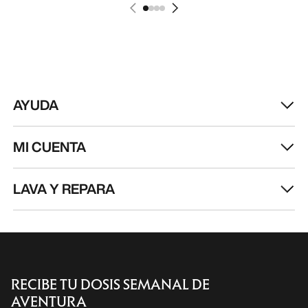
Kragg Shoe Hombre
Zapatilla Norvan 
Zapatilla sin cordones, para
Zapatilla para corre
aproximaciones rápidas
170,00 €
160,00 €
85,00 €
-
119,00
56,00 €
-
80,00 €