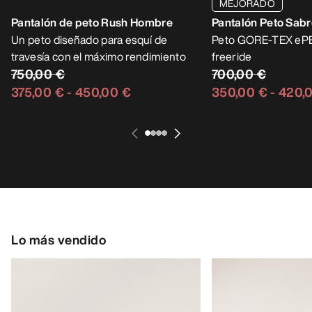
MEJORADO
Pantalón de peto Rush Hombre
Un peto diseñado para esquí de
Pantalón Peto Sab
travesía con el máximo rendimiento
Peto GORE-TEX ePE
750,00 €
freeride
700,00 €
375,00 €
-
450,00 €
350,00 €
-
420,