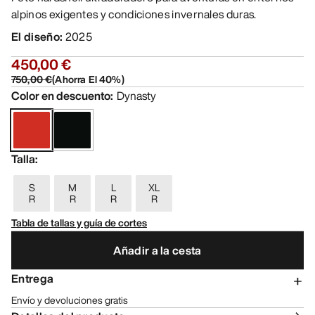
alpinos exigentes y condiciones invernales duras.
El diseño
:
2025
450,00 €
750,00 €
(
Ahorra El
40
%)
Color en descuento
:
Dynasty
Talla
:
S
M
L
XL
R
R
R
R
Tabla de tallas y guía de cortes
Añadir a la cesta
Entrega
Envío y devoluciones gratis