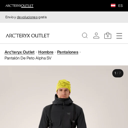
ES
Envío y
devoluciones
gratis
0
Arc'teryx Outlet
Hombre
Pantalones
MUJERE
Pantalón De Peto Alpha SV
HOMBRE
1
/
7