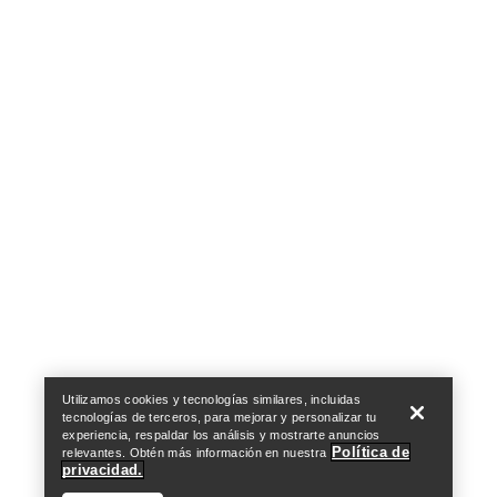
Centro de preferencias de cookies
Política de cookies
Política de privacidad
Términos y condiciones
Términos de uso
Accesibilidad
No vender mis datos personales
arcteryx.com
outlet.arcteryx.com
blog.arcteryx.com
leaf.arcteryx.com
https://resale.arcteryx.ca
Arc'teryx - an Amer Sports Brand
Help
Utilizamos cookies y tecnologías similares, incluidas
tecnologías de terceros, para mejorar y personalizar tu
experiencia, respaldar los análisis y mostrarte anuncios
Política de
relevantes. Obtén más información en nuestra
privacidad.