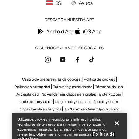
ES
Ayuda
DESCARGA NUESTRA APP
Android App
iOS App
SÍGUENOS EN LAS REDES SOCIALES
Centro de preferencias de cookies
Política de cookies
Política de privacidad
Términos y condiciones
Términos de uso
Accesibilidad
No vender mis datos personales
arcteryx.com
outlet.arcteryx.com
blog.arcteryx.com
leaf.arcteryx.com
Help
https://resale.arcteryx.ca
Arc'teryx - an Amer Sports Brand
Utilizamos cookies y tecnologías similares, incluidas
tecnologías de terceros, para mejorar y personalizar tu
experiencia, respaldar los análisis y mostrarte anuncios
Política de
relevantes. Obtén más información en nuestra