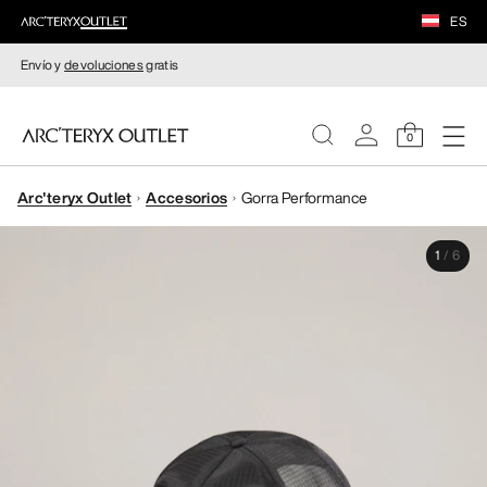
ES
Envío y
devoluciones
gratis
0
Arc'teryx Outlet
Accesorios
Gorra Performance
MUJERE
1
/
6
HOMBRE