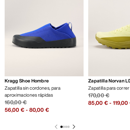
AYUDA
MI CUENTA
LAVA Y REPARA
RECIBE TU DOSIS SEMANAL DE
AVENTURA
Recibe actualizaciones sobre lanzamientos de
productos, ofertas exclusivas, eventos y mucho
más, directamente en tu bandeja de entrada.