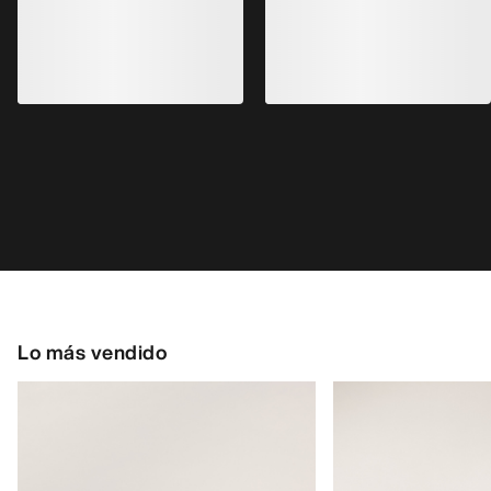
Kragg Shoe Hombre
Zapatilla Norvan 
Zapatilla sin cordones, para
Zapatilla para corre
aproximaciones rápidas
170,00 €
160,00 €
85,00 €
-
119,00
56,00 €
-
80,00 €