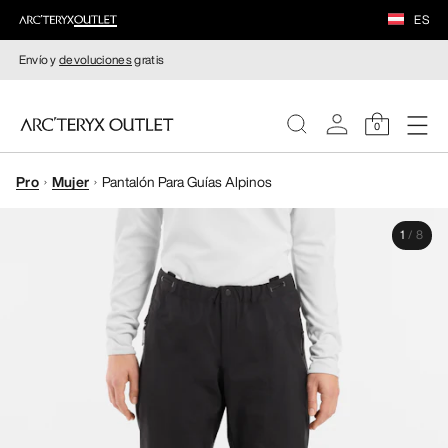
ES
Envío y
devoluciones
gratis
0
Pro
Mujer
Pantalón Para Guías Alpinos
MUJERE
1
/
8
HOMBRE