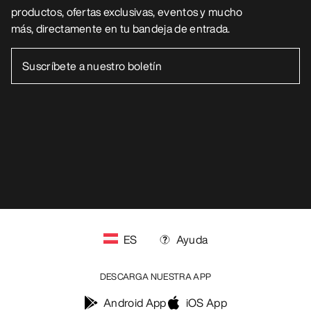
Centro de preferencias de cookies
Política de cookies
Política de privacidad
Términos y condiciones
Términos de uso
Accesibilidad
No vender mis datos personales
arcteryx.com
outlet.arcteryx.com
blog.arcteryx.com
leaf.arcteryx.com
https://resale.arcteryx.ca
Arc'teryx - an Amer Sports Brand