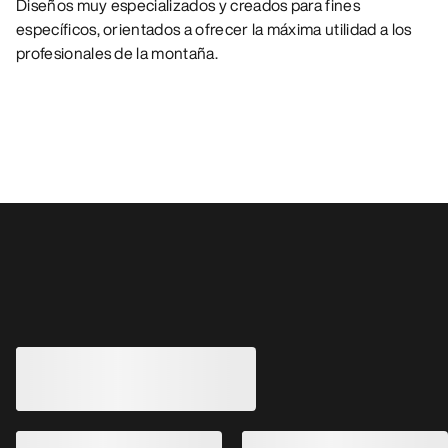
Diseños muy especializados y creados para fines
específicos, orientados a ofrecer la máxima utilidad a los
profesionales de la montaña.
También pueden gustarle
EXCLUSIVO PRO
EXCLUSIVO PRO
Pantalón Ski Guide Mujer
Pantalón de peto S
Pantalón de peto en GORE-TEX PRO
Pantalón de peto 
para guías de esquí y pisteros
para guías de esquí 