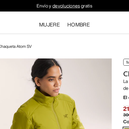
Envío y
devoluciones
gratis
MUJERE
HOMBRE
Chaqueta Atom SV
C
La
de
El
21
30
Co