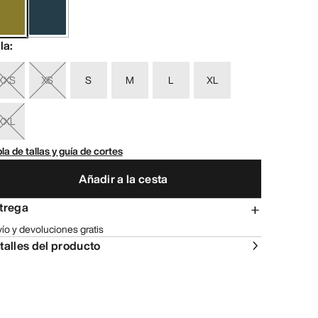
lla
:
XXS
XS
S
M
L
XL
XXL
la de tallas y guía de cortes
Añadir a la cesta
trega
ío y devoluciones gratis
talles del producto