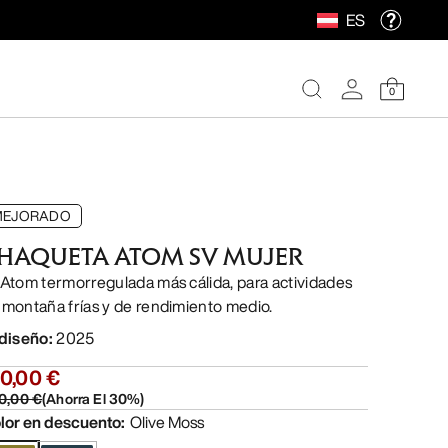
ES
0
MEJORADO
HAQUETA ATOM SV MUJER
 Atom termorregulada más cálida, para actividades
 montaña frías y de rendimiento medio.
 diseño
:
2025
0,00 €
0,00 €
(
Ahorra El
30
%)
lor en descuento
:
Olive Moss