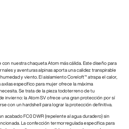
te con nuestra chaqueta Atom más cálida. Este diseño para
nales y aventuras alpinas aporta una calidez transpirable
humedad y viento. El aislamiento Coreloft™ atrapa el calor,
s axilas específico para mujer ofrece la máxima
necesita. Se trata de la pieza todoterreno de tu
 invierno: la Atom SV ofrece una gran protección por sí
e con un hardshell para lograr la protección definitiva.
un acabado FC0 DWR (repelente al agua duradero) sin
ncionada. La confección termorregulada específica para