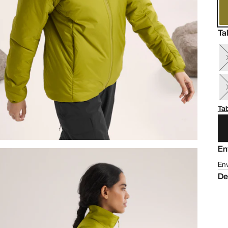
Ta
Tab
En
Env
De