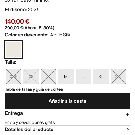
El diseño
:
2025
140,00 €
200,00 €
(
Ahorra El
30
%)
Color en descuento
:
Arctic Silk
Talla
:
XXS
XS
S
M
L
XL
XXL
Tabla de tallas y guía de cortes
Añadir a la cesta
Entrega
Envío y devoluciones gratis
Detalles del producto