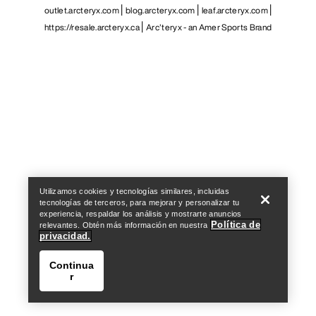
outlet.arcteryx.com
blog.arcteryx.com
leaf.arcteryx.com
https://resale.arcteryx.ca
Arc'teryx - an Amer Sports Brand
Help
Utilizamos cookies y tecnologías similares, incluidas
tecnologías de terceros, para mejorar y personalizar tu
experiencia, respaldar los análisis y mostrarte anuncios
Política de
relevantes. Obtén más información en nuestra
privacidad.
Continua
r