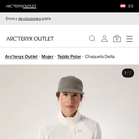
ES
Envío y
devoluciones
gratis
0
Arc'teryx Outlet
Mujer
Tejido Polar
Chaqueta Delta
MUJERE
1
/
7
HOMBRE