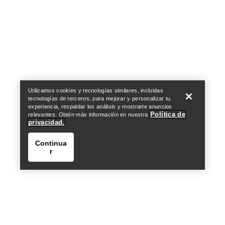
Help
Utilizamos cookies y tecnologías similares, incluidas
tecnologías de terceros, para mejorar y personalizar tu
experiencia, respaldar los análisis y mostrarte anuncios
Política de
relevantes. Obtén más información en nuestra
privacidad.
Continua
r
Help