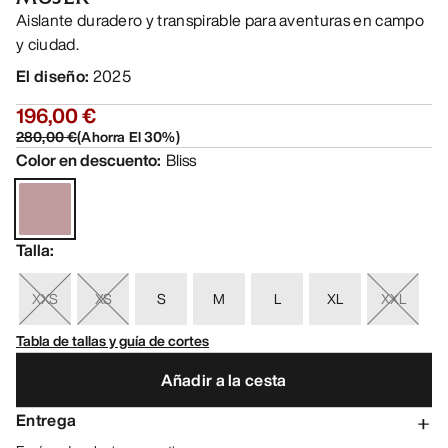
Aislante duradero y transpirable para aventuras en campo
y ciudad.
El diseño
:
2025
196,00 €
280,00 €
(
Ahorra El
30
%)
Color en descuento
:
Bliss
Talla
:
XXS
XS
S
M
L
XL
XXL
Tabla de tallas y guía de cortes
Añadir a la cesta
Entrega