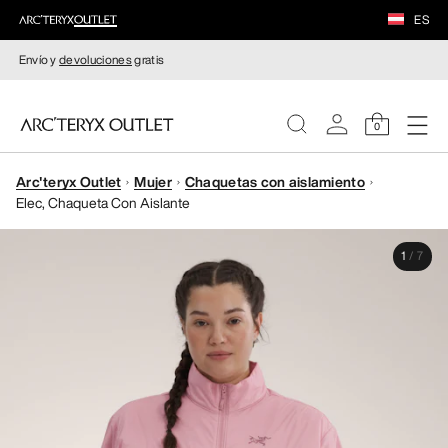
ES
Envío y
devoluciones
gratis
0
Arc'teryx Outlet
Mujer
Chaquetas con aislamiento
MUJERE
Elec, Chaqueta Con Aislante
HOMBRE
1
/
7