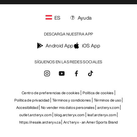
ES
Ayuda
DESCARGA NUESTRA APP
Android App
iOS App
SÍGUENOS EN LAS REDES SOCIALES
Centro de preferencias de cookies
Política de cookies
Política de privacidad
Términos y condiciones
Términos de uso
Accesibilidad
No vender mis datos personales
arcteryx.com
outlet.arcteryx.com
blog.arcteryx.com
leaf.arcteryx.com
https://resale.arcteryx.ca
Arc'teryx - an Amer Sports Brand