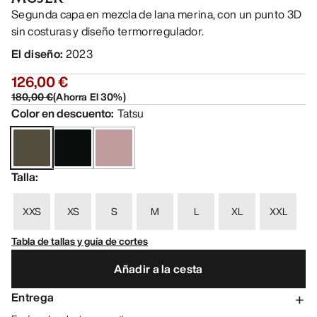
Segunda capa en mezcla de lana merina, con un punto 3D
sin costuras y diseño termorregulador.
El diseño
:
2023
126,00 €
180,00 €
(
Ahorra El
30
%)
Color en descuento
:
Tatsu
Talla
:
XXS
XS
S
M
L
XL
XXL
Tabla de tallas y guía de cortes
Añadir a la cesta
Entrega