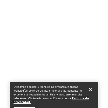
Help
Utilizamos cookies y tecnologías similares, incluidas
tecnologías de terceros, para mejorar y personalizar tu
experiencia, respaldar los análisis y mostrarte anuncios
Política de
relevantes. Obtén más información en nuestra
privacidad.