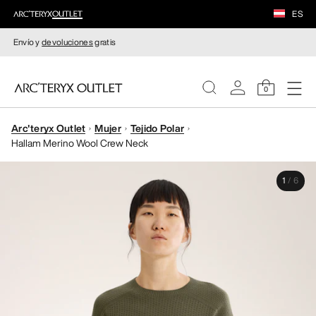
ES
Envío y
devoluciones
gratis
0
Arc'teryx Outlet
Mujer
Tejido Polar
MUJERE
Hallam Merino Wool Crew Neck
HOMBRE
1
/
6