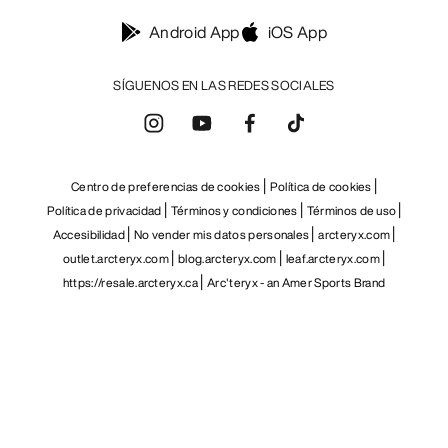
Android App
iOS App
SÍGUENOS EN LAS REDES SOCIALES
Centro de preferencias de cookies
Política de cookies
Política de privacidad
Términos y condiciones
Términos de uso
Accesibilidad
No vender mis datos personales
arcteryx.com
outlet.arcteryx.com
blog.arcteryx.com
leaf.arcteryx.com
https://resale.arcteryx.ca
Arc'teryx - an Amer Sports Brand