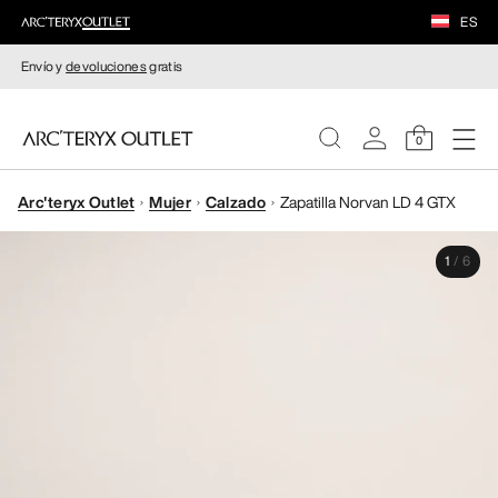
ES
Envío y
devoluciones
gratis
0
Arc'teryx Outlet
Mujer
Calzado
Zapatilla Norvan LD 4 GTX
MUJERE
1
/
6
HOMBRE