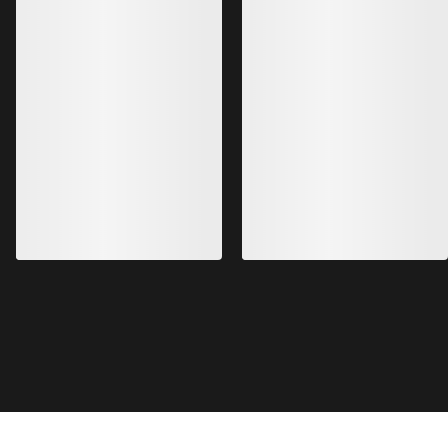
Kragg Shoe Hombre
Zapatilla Norvan 
Zapatilla sin cordones, para
Zapatilla para corre
aproximaciones rápidas
170,00 €