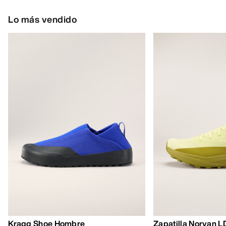
160,00 €
85,00 €
-
119,00
56,00 €
-
80,00 €
AYUDA
MI CUENTA
LAVA Y REPARA