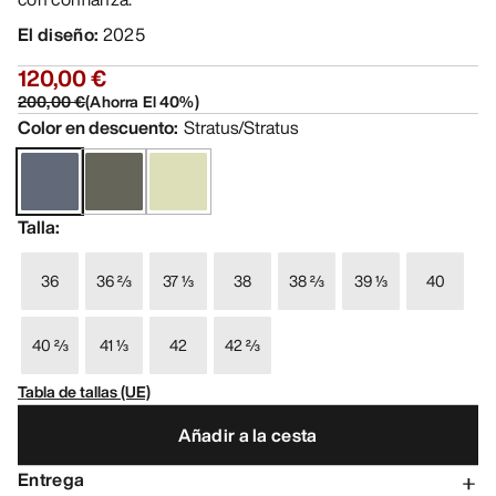
El diseño
:
2025
120,00 €
200,00 €
(
Ahorra El
40
%)
Color en descuento
:
Stratus/Stratus
Talla
:
36
36 ⅔
37 ⅓
38
38 ⅔
39 ⅓
40
40 ⅔
41 ⅓
42
42 ⅔
Tabla de tallas (UE)
Añadir a la cesta
Entrega