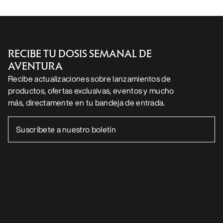
DESCARGA NUESTRA APP
Android App
iOS App
SÍGUENOS EN LAS REDES SOCIALES
Centro de preferencias de cookies
Política de cookies
Política de privacidad
Términos y condiciones
Términos de uso
Accesibilidad
No vender mis datos personales
arcteryx.com
outlet.arcteryx.com
blog.arcteryx.com
leaf.arcteryx.com
https://resale.arcteryx.ca
Arc'teryx - an Amer Sports Brand