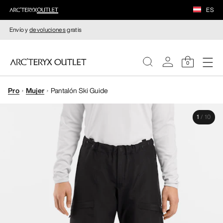
ES
Envío y
devoluciones
gratis
0
Pro
Mujer
Pantalón Ski Guide
MUJERE
1
/
10
HOMBRE