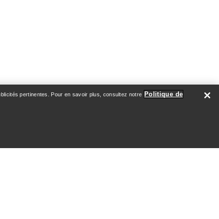
Sima
Gants Gothic
Gant en laine de Mérinos, compatible
Politique de
licités pertinentes. Pour en savoir plus, consultez notre
intégrale
avec les écrans tactiles.
24,00 €
40,00 €
Comparer