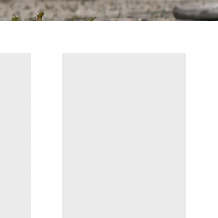
erformance
Ceinture Heliad 38
Ceinture respirante et microréglable
de 38 mm
27,00 €
45,00 €
Comparer