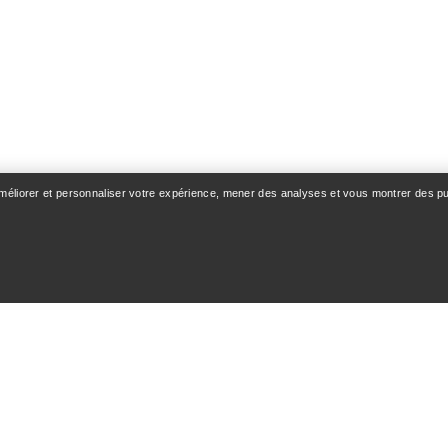
Chapeau Sinsola
Casquette à 5 pans 
Casquette à cinq pans avec protège-
améliorer et personnaliser votre expérience, mener des analyses et vous montrer des pub
 une protection accrue
nuque pour une protection 
en randonnée
40,00 €
80,00 €
60,00 €
100,00 €
Comparer
Comparer