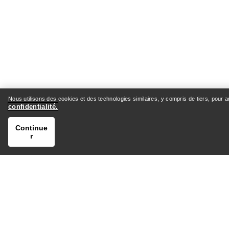
SYSTEM_A
Bob isolant Ogee
Chapeau de randonnée à large bord
Bob chaud et coupe-vent pour le
Nous utilisons des cookies et des technologies similaires, y compris de tiers, pour 
pour
bloc
confidentialité.
72,00 €
120,00 €
Continue
r
Comparer