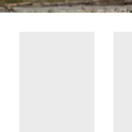
Casquette trucker à visière incurvée
Bird
Un bonnet chaud fabriqué avec des
Casquette trucker légère et
respirante ornée de notre logo à
motif d’oiseau
33,00 €
55,00 €
Comparer