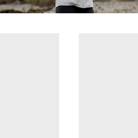
Bonnet Word
Casquette trucker haute p
Casquette trucker technique, légère
matériaux recyclés
et compressible
30,00 €
36,00 €
50,00 €
60,00 €
Comparer
Comparer