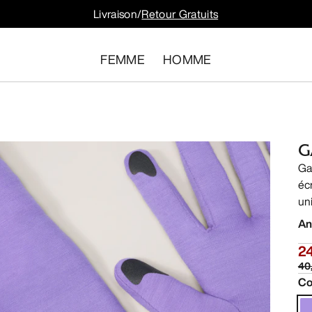
Livraison/
Retour Gratuits
FEMME
HOMME
G
Ga
éc
un
An
2
40
Co