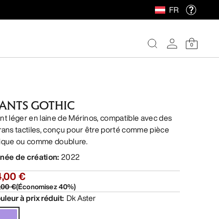
FR
0
ANTS GOTHIC
nt léger en laine de Mérinos, compatible avec des
rans tactiles, conçu pour être porté comme pièce
ique ou comme doublure.
née de création
:
2022
4,00 €
,00 €
(
Économisez
40
%)
uleur à prix réduit
:
Dk Aster