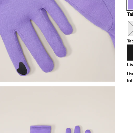
Tai
Tab
Li
Liv
In