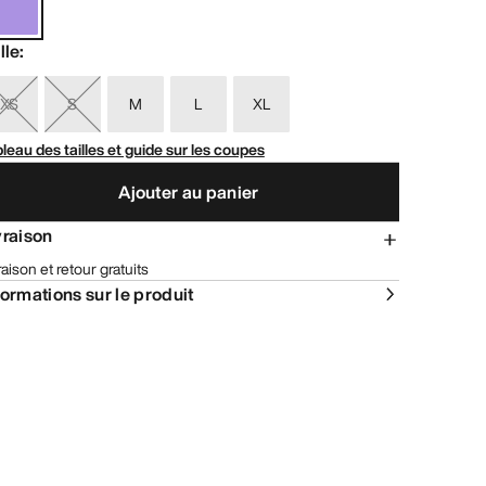
lle
:
XS
S
M
L
XL
leau des tailles et guide sur les coupes
Ajouter au panier
vraison
raison et retour gratuits
formations sur le produit