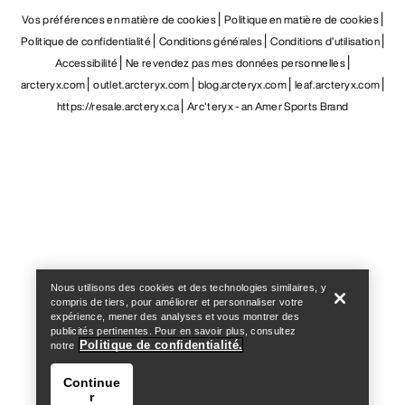
Vos préférences en matière de cookies
Politique en matière de cookies
Politique de confidentialité
Conditions générales
Conditions d’utilisation
Accessibilité
Ne revendez pas mes données personnelles
arcteryx.com
outlet.arcteryx.com
blog.arcteryx.com
leaf.arcteryx.com
https://resale.arcteryx.ca
Arc'teryx - an Amer Sports Brand
Help
Nous utilisons des cookies et des technologies similaires, y
compris de tiers, pour améliorer et personnaliser votre
expérience, mener des analyses et vous montrer des
publicités pertinentes. Pour en savoir plus, consultez
Politique de confidentialité.
notre
Continue
r