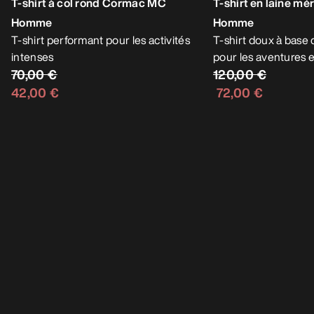
MODIFIÉ
T-shirt en laine mé
T-shirt à col rond Cormac MC
Homme
Homme
T-shirt doux à base 
pour les aventures 
T-shirt performant pour les activités
120,00 €
intenses