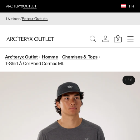
FR
Livraison/
Retour Gratuits
0
Arc'teryx Outlet
Homme
Chemises & Tops
FEMME
T-Shirt À Col Rond Cormac ML
HOMME
1
/
6