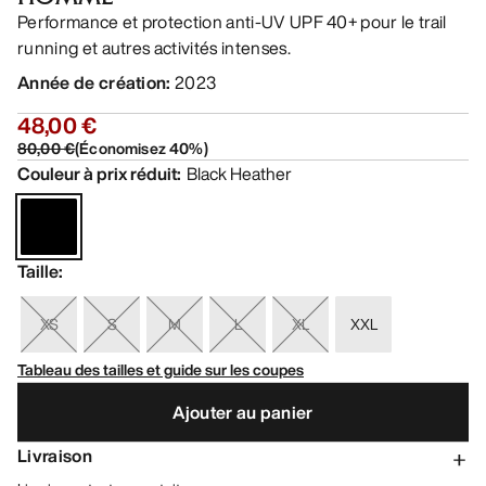
Performance et protection anti-UV UPF 40+ pour le trail
running et autres activités intenses.
Année de création
:
2023
48,00 €
80,00 €
(
Économisez
40
%)
Couleur à prix réduit
:
Black Heather
Taille
:
XS
S
M
L
XL
XXL
Tableau des tailles et guide sur les coupes
Ajouter au panier
Livraison