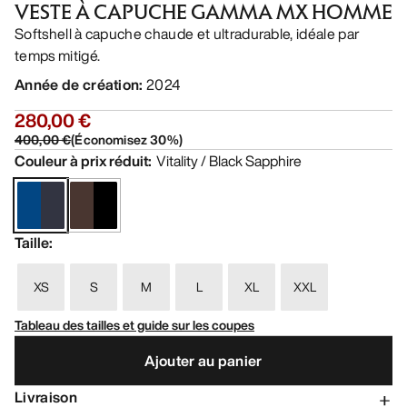
VESTE À CAPUCHE GAMMA MX HOMME
Softshell à capuche chaude et ultradurable, idéale par
temps mitigé.
Année de création
:
2024
280,00 €
400,00 €
(
Économisez
30
%)
Couleur à prix réduit
:
Vitality / Black Sapphire
Taille
:
XS
S
M
L
XL
XXL
Tableau des tailles et guide sur les coupes
Ajouter au panier
Livraison