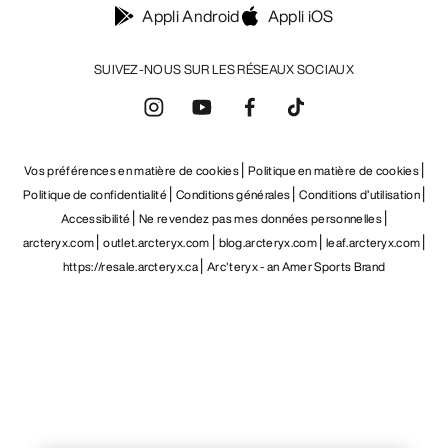
Appli Android
Appli iOS
SUIVEZ-NOUS SUR LES RÉSEAUX SOCIAUX
Vos préférences en matière de cookies
Politique en matière de cookies
Politique de confidentialité
Conditions générales
Conditions d’utilisation
Accessibilité
Ne revendez pas mes données personnelles
arcteryx.com
outlet.arcteryx.com
blog.arcteryx.com
leaf.arcteryx.com
https://resale.arcteryx.ca
Arc'teryx - an Amer Sports Brand
Help