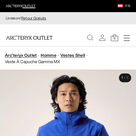
FR
Livraison/
Retour Gratuits
0
Arc'teryx Outlet
Homme
Vestes Shell
FEMME
Veste À Capuche Gamma MX
HOMME
1
/
8