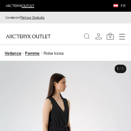
FR
Livraison/
Retour Gratuits
0
Veilance
Femme
Robe Icosa
FEMME
1
/
8
HOMME