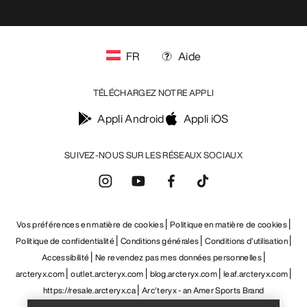
FR
Aide
TÉLÉCHARGEZ NOTRE APPLI
Appli Android
Appli iOS
SUIVEZ-NOUS SUR LES RÉSEAUX SOCIAUX
Vos préférences en matière de cookies
Politique en matière de cookies
Politique de confidentialité
Conditions générales
Conditions d’utilisation
Accessibilité
Ne revendez pas mes données personnelles
arcteryx.com
outlet.arcteryx.com
blog.arcteryx.com
leaf.arcteryx.com
Help
https://resale.arcteryx.ca
Arc'teryx - an Amer Sports Brand