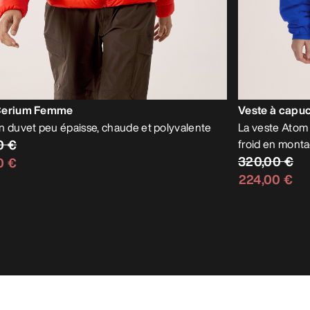
Cerium Femme
Veste à capu
n duvet peu épaisse, chaude et polyvalente
La veste Atom 
0 €
froid en mont
320,00 €
0 €
224,00 €