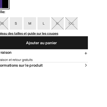
lle
:
XS
S
M
L
XL
XXL
leau des tailles et guide sur les coupes
Ajouter au panier
vraison
raison et retour gratuits
formations sur le produit