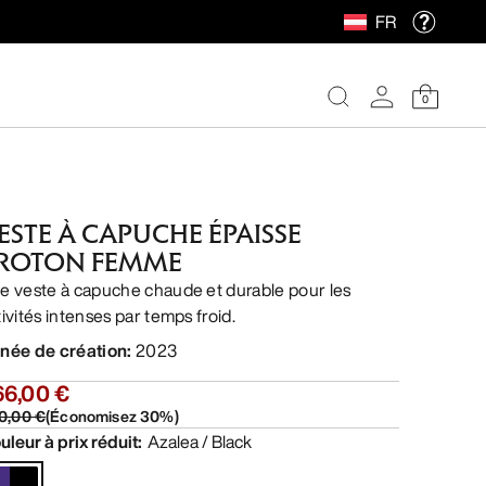
FR
0
ESTE À CAPUCHE ÉPAISSE
ROTON FEMME
e veste à capuche chaude et durable pour les
tivités intenses par temps froid.
née de création
:
2023
66,00 €
0,00 €
(
Économisez
30
%)
uleur à prix réduit
:
Azalea / Black