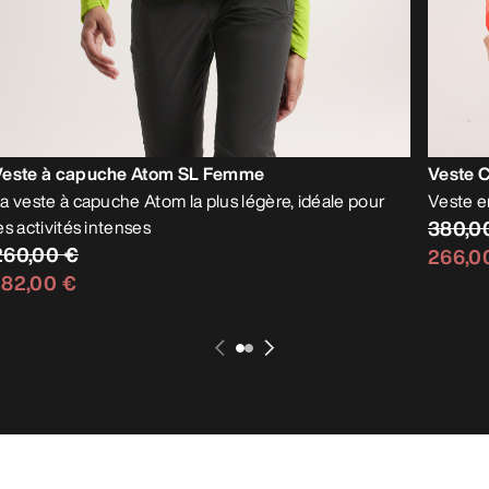
Veste à capuche Atom SL Femme
Veste 
a veste à capuche Atom la plus légère, idéale pour
Veste e
es activités intenses
380,0
260,00 €
266,0
182,00 €