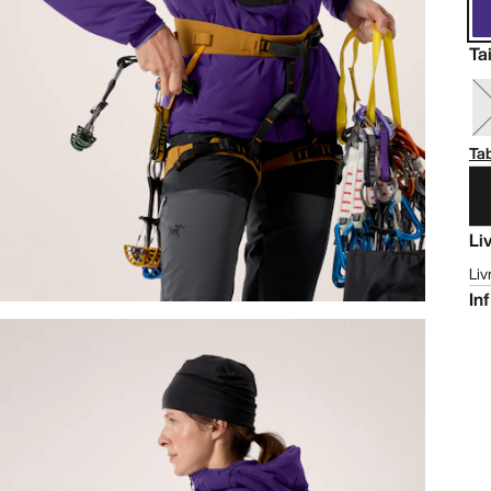
Tai
Tab
Li
Liv
In