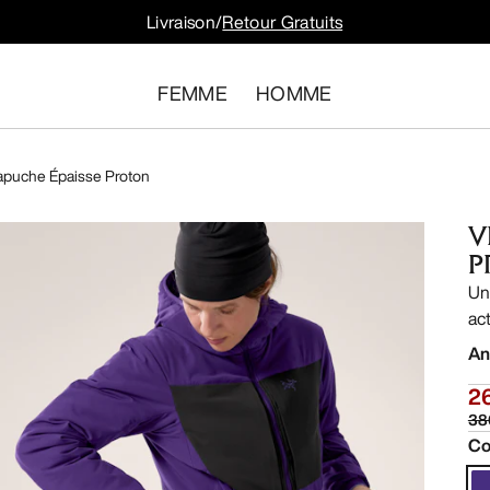
Livraison/
Retour Gratuits
FEMME
HOMME
apuche Épaisse Proton
V
P
Un
ac
An
2
38
Co