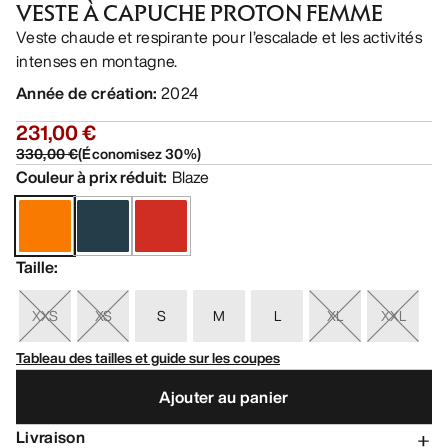
VESTE À CAPUCHE PROTON FEMME
Veste chaude et respirante pour l’escalade et les activités
intenses en montagne.
Année de création
:
2024
231,00 €
330,00 €
(
Économisez
30
%)
Couleur à prix réduit
:
Blaze
Taille
:
XXS
XS
S
M
L
XL
XXL
Tableau des tailles et guide sur les coupes
Ajouter au panier
Livraison