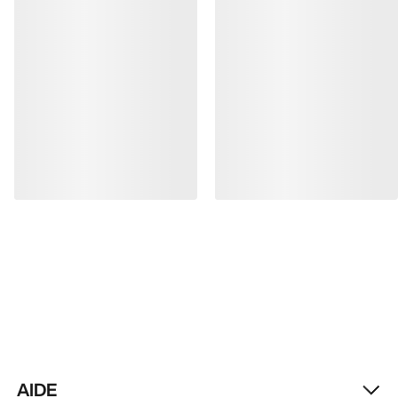
LAVAGE ET RÉPARATION
RECEVEZ VOTRE DOSE D’AVENTURE
HEBDOMADAIRE
Toutes les actualités sur nos nouveautés, nos
offres exclusives, nos événements, etc…
directement dans votre boîte mail.