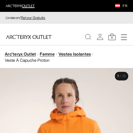
FR
Livraison/
Retour Gratuits
0
Arc'teryx Outlet
Femme
Vestes Isolantes
FEMME
Veste À Capuche Proton
HOMME
1
/
10