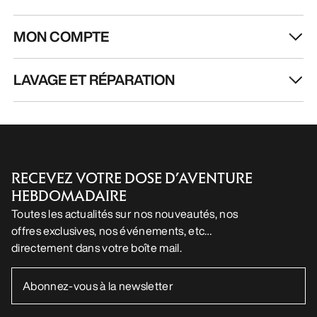
FR
Aide
TÉLÉCHARGEZ NOTRE APPLI
Appli Android
Appli iOS
SUIVEZ-NOUS SUR LES RÉSEAUX SOCIAUX
Vos préférences en matière de cookies
Politique en matière de cookies
Politique de confidentialité
Conditions générales
Conditions d’utilisation
Accessibilité
Ne revendez pas mes données personnelles
arcteryx.com
outlet.arcteryx.com
blog.arcteryx.com
leaf.arcteryx.com
https://resale.arcteryx.ca
Arc'teryx - an Amer Sports Brand