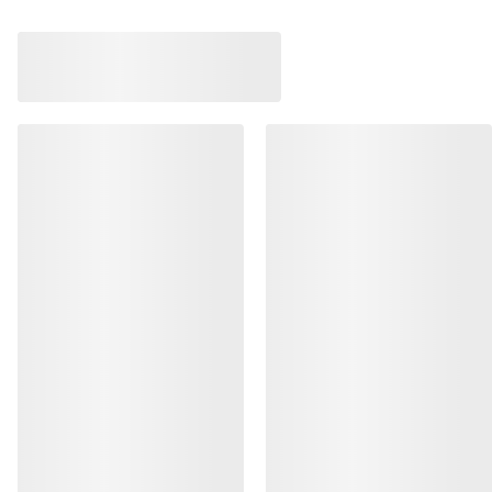
Chaussure Norvan
Chaussure Kragg Homme
Chaussure adaptable
Chaussure à enfiler pour les marches
courses de trail en
d’approche rapides
distance
160,00 €
170,00 €
56,00 €
-
80,00 €
85,00 €
-
119,00
AIDE
MON COMPTE