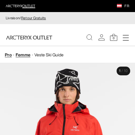
FR
Livraison/
Retour Gratuits
0
Pro
Femme
Veste Ski Guide
FEMME
1
/
10
HOMME