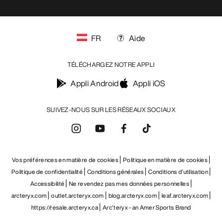
FR
Aide
TÉLÉCHARGEZ NOTRE APPLI
Appli Android
Appli iOS
SUIVEZ-NOUS SUR LES RÉSEAUX SOCIAUX
Vos préférences en matière de cookies
Politique en matière de cookies
Politique de confidentialité
Conditions générales
Conditions d’utilisation
Accessibilité
Ne revendez pas mes données personnelles
arcteryx.com
outlet.arcteryx.com
blog.arcteryx.com
leaf.arcteryx.com
https://resale.arcteryx.ca
Arc'teryx - an Amer Sports Brand