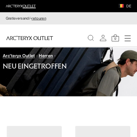
DE
Gratisversand/-
retouren
0
Arc'teryx Outlet
Herren
DAMEN
NEU EINGETROFFEN
HERREN