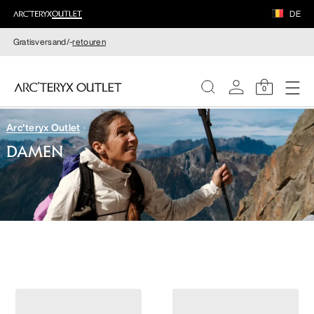
DE
Gratisversand/-
retouren
0
Arc'teryx Outlet
DAMEN
DAMEN
HERREN