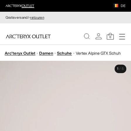
DE
Gratisversand/-
retouren
0
Arc'teryx Outlet
Damen
Schuhe
Vertex Alpine GTX Schuh
DAMEN
1
/
5
HERREN