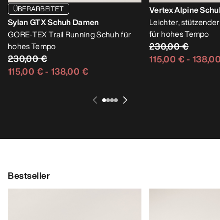
ÜBERARBEITET
Vertex Alpine Sch
Sylan GTX Schuh Damen
Leichter, stützende
für hohes Tempo
GORE-TEX Trail Running Schuh für
230,00 €
hohes Tempo
230,00 €
115,00 €
-
138,0
115,00 €
-
138,00 €
Bestseller