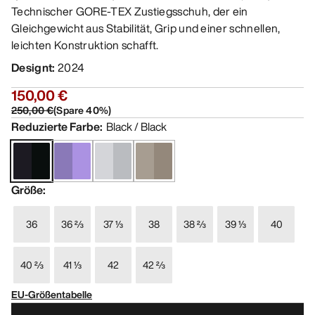
Technischer GORE-TEX Zustiegsschuh, der ein
Gleichgewicht aus Stabilität, Grip und einer schnellen,
leichten Konstruktion schafft.
Designt
:
2024
150,00 €
250,00 €
(
Spare
40
%)
Reduzierte Farbe
:
Black / Black
Größe
:
36
36 ⅔
37 ⅓
38
38 ⅔
39 ⅓
40
40 ⅔
41 ⅓
42
42 ⅔
EU-Größentabelle