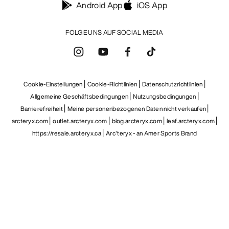
Android App
iOS App
FOLGE UNS AUF SOCIAL MEDIA
Cookie-Einstellungen
Cookie-Richtlinien
Datenschutzrichtlinien
Allgemeine Geschäftsbedingungen
Nutzungsbedingungen
Barrierefreiheit
Meine personenbezogenen Daten nicht verkaufen
arcteryx.com
outlet.arcteryx.com
blog.arcteryx.com
leaf.arcteryx.com
https://resale.arcteryx.ca
Arc'teryx - an Amer Sports Brand
Help