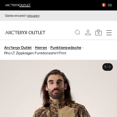
DE
Gratisversand/-
retouren
0
Arc'teryx Outlet
Herren
Funktionswäsche
DAMEN
Rho LT Zippkragen Funktionsshirt Print
HERREN
1
/
6