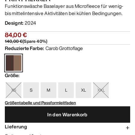
Funktionswäsche Baselayer aus Microfleece für wenig-
bis mittelintensive Aktivitäten bei kühlen Bedingungen.
Designt
:
2024
84,00 €
140,00 €
(
Spare
40
%)
Reduzierte Farbe
:
Carob Grottoflage
Größe
:
XS
S
M
L
XL
XXL
Größentabelle und Passformleitfaden
In den Warenkorb
Lieferung