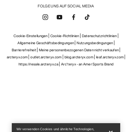
FOLGE UNS AUF SOCIAL MEDIA
Cookie-Einstellungen
Cookie-Richtlinien
Datenschutzrichtlinien
Allgemeine Geschäftsbedingungen
Nutzungsbedingungen
Barrierefreiheit
Meine personenbezogenen Daten nicht verkaufen
arcteryx.com
outlet.arcteryx.com
blog.arcteryx.com
leaf.arcteryx.com
https://resale.arcteryx.ca
Arc'teryx - an Amer Sports Brand
Help
Wir verwenden Cookies und ähnliche Technologien,