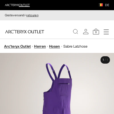
DE
Gratisversand/-
retouren
0
Arc'teryx Outlet
Herren
Hosen
Sabre Latzhose
DAMEN
1
/
1
HERREN