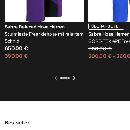
ÜBERARBEITET
Sabre Relaxed Hose Herren
Sturmfeste Freeridehose mit relaxtem
Sabre Hose Herren
Schnitt
GORE-TEX ePE Fre
650,00 €
600,00 €
390,00 €
300,00 €
-
360,
Bestseller