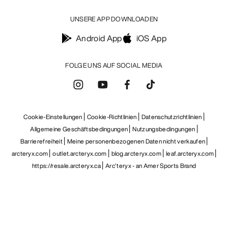
UNSERE APP DOWNLOADEN
Android App
iOS App
FOLGE UNS AUF SOCIAL MEDIA
Cookie-Einstellungen
Cookie-Richtlinien
Datenschutzrichtlinien
Allgemeine Geschäftsbedingungen
Nutzungsbedingungen
Barrierefreiheit
Meine personenbezogenen Daten nicht verkaufen
arcteryx.com
outlet.arcteryx.com
blog.arcteryx.com
leaf.arcteryx.com
https://resale.arcteryx.ca
Arc'teryx - an Amer Sports Brand