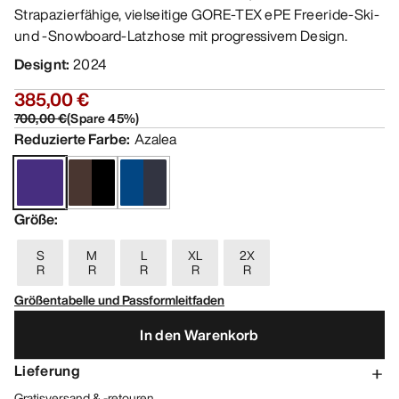
Strapazierfähige, vielseitige GORE-TEX ePE Freeride-Ski-
und -Snowboard-Latzhose mit progressivem Design.
Designt
:
2024
385,00 €
700,00 €
(
Spare
45
%)
Reduzierte Farbe
:
Azalea
Größe
:
S
M
L
XL
2X
R
R
R
R
R
Größentabelle und Passformleitfaden
In den Warenkorb
Lieferung
Gratisversand & -retouren