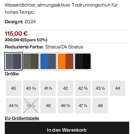
Wasserdichter, atmungsaktiver Trailrunningschuh für
hohes Tempo.
Designt
:
2024
115,00 €
230,00 €
(
Spare
50
%)
Reduzierte Farbe
:
Stratus/Dk Stratus
Größe
:
40
40 ⅔
41 ⅓
42
42 ⅔
43 ⅓
44
44 ⅔
45 ⅓
46
46 ⅔
47 ⅓
48
EU-Größentabelle
In den Warenkorb