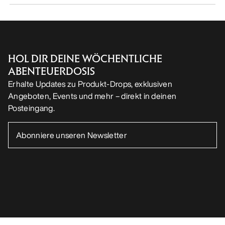
UNSERE APP DOWNLOADEN
Android App
iOS App
FOLGE UNS AUF SOCIAL MEDIA
Cookie-Einstellungen
Cookie-Richtlinien
Datenschutzrichtlinien
Allgemeine Geschäftsbedingungen
Nutzungsbedingungen
Barrierefreiheit
Meine personenbezogenen Daten nicht verkaufen
arcteryx.com
outlet.arcteryx.com
blog.arcteryx.com
leaf.arcteryx.com
https://resale.arcteryx.ca
Arc'teryx - an Amer Sports Brand