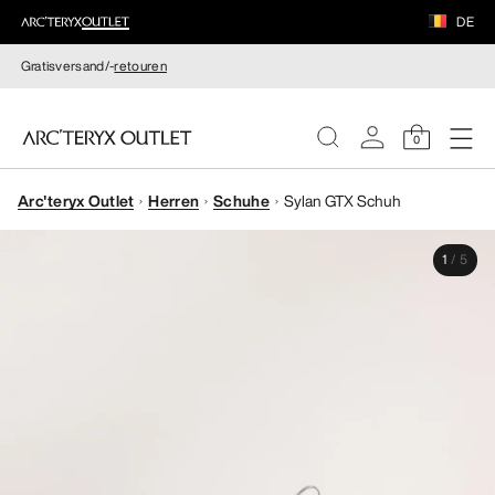
DE
Gratisversand/-
retouren
0
Arc'teryx Outlet
Herren
Schuhe
Sylan GTX Schuh
DAMEN
1
/
5
HERREN