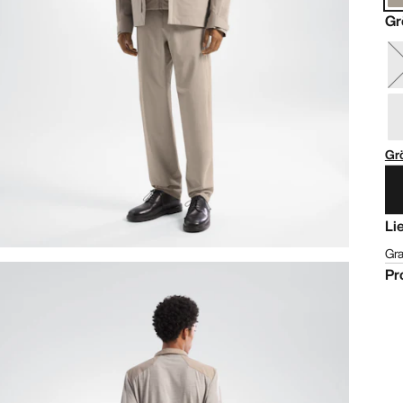
Gr
Gr
Li
Gra
Pr