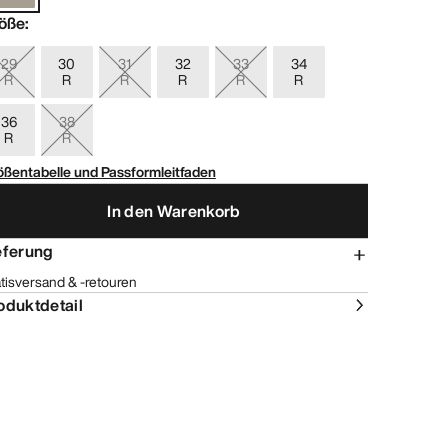
öße
:
29
30
31
32
33
34
R
R
R
R
R
R
36
38
R
R
ößentabelle und Passformleitfaden
In den Warenkorb
eferung
tisversand & -retouren
oduktdetail