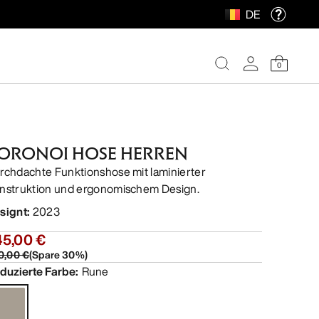
DE
0
ORONOI HOSE HERREN
rchdachte Funktionshose mit laminierter
nstruktion und ergonomischem Design.
signt
:
2023
45,00 €
0,00 €
(
Spare
30
%)
duzierte Farbe
:
Rune