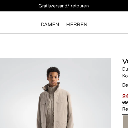
Gratisversand/-
retouren
DAMEN
HERREN
V
Du
Ko
De
2
35
Re