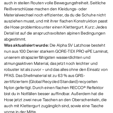
auch in steilen Routen volle Bewegungsfreiheit. Seitliche
Reißverschlüsse machen den Kleidungs- oder
Materialwechsel noch effizienter, da du die Schuhe nicht
ausziehen musst, und mit ihrer flachen Konstruktion passt
die Hose problemlos unter einen Klettergurt. Kurz: Jedes
Detail ist auf die anspruchsvollsten alpinen Bedingungen
abgestimmt.
Was aktualisiert wurde:
Die Alpha SV Latzhose besteht
nun aus 100 Denier starkem GORE-TEX PRO ePE Laminat,
unserem strapazierfähigsten wasserdichten und
atmungsaktiven Material, das jetzt noch leichter und
robuster ist als zuvor – und das alles ohne den Einsatz von
PFAS. Das Shellmaterial ist zu 63 % aus GRS-
zertifiziertem (Global Recycled Standard) recycelten
Nylon gefertigt. Durch einen flachen RECCO® Reflektor
bist du in Notfällen besser auffindbar. Außerdem hat die
Hose jetzt zwei neue Taschen an den Oberschenkeln, die
auch mit Klettergurt zugänglich sind, sowie eine Tasche
vorne in der Mitte.