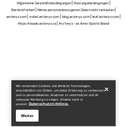
Allgemeine Geschäftsbedingungen
Nutzungsbedingungen
Barrierefreiheit
Meine personenbezogenen Daten nicht verkaufen
arcteryx.com
outlet.arcteryx.com
blog.arcteryx.com
leaf.arcteryx.com
https://resale.arcteryx.ca
Arc'teryx - an Amer Sports Brand
Help
Wir verwenden Cookies und ähnliche Technologien,
einschließlich von Dritten, um deine Erfahrung zu verbessern
und zu personalisieren, Analysen zu unterstützen und dir
relevante Werbung zu zeigen. Erfahre mehr in
Datenschutzrichtlinie.
unserer
Weiter