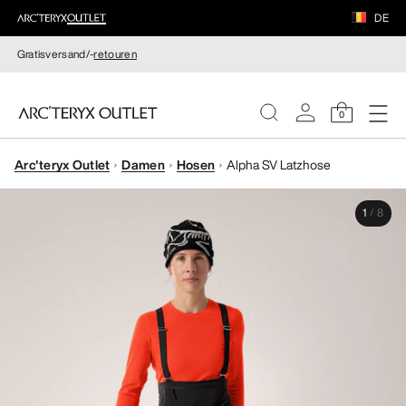
DE
Gratisversand/-
retouren
0
Arc'teryx Outlet
Damen
Hosen
Alpha SV Latzhose
DAMEN
1
/
8
HERREN