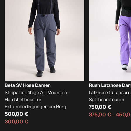
Beta SV Hose Damen
Rush Latzhose Da
Strapazierfähige All-Mountain-
Latzhose für anspru
Hardshellhose für
Splitboardtouren
Extrembedingungen am Berg
750,00 €
500,00 €
375,00 €
-
450,0
300,00 €