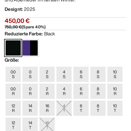
Designt
:
2025
450,00 €
750,00 €
(
Spare
40
%)
Reduzierte Farbe
:
Black
Größe
:
00
0
2
4
6
8
10
S
S
S
S
S
S
S
00
0
2
4
6
8
10
R
R
R
R
R
R
R
12
14
16
4
6
8
10
R
R
R
T
T
T
T
12
14
16
T
T
T