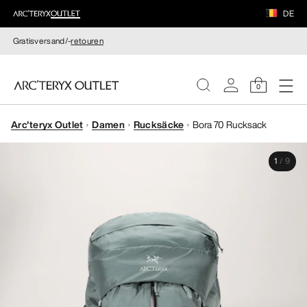
DE
Gratisversand/-
retouren
0
Arc'teryx Outlet
Damen
Rucksäcke
Bora 70 Rucksack
DAMEN
1
/
9
HERREN