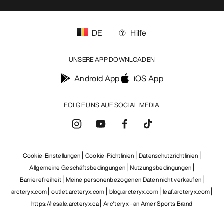
DE
Hilfe
UNSERE APP DOWNLOADEN
Android App
iOS App
FOLGE UNS AUF SOCIAL MEDIA
Cookie-Einstellungen
Cookie-Richtlinien
Datenschutzrichtlinien
Allgemeine Geschäftsbedingungen
Nutzungsbedingungen
Barrierefreiheit
Meine personenbezogenen Daten nicht verkaufen
arcteryx.com
outlet.arcteryx.com
blog.arcteryx.com
leaf.arcteryx.com
https://resale.arcteryx.ca
Arc'teryx - an Amer Sports Brand