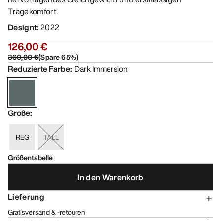
Tragekomfort.
Designt
:
2022
126,00 €
360,00 €
(
Spare
65
%)
Reduzierte Farbe
:
Dark Immersion
Größe
:
REG
TALL
Größentabelle
In den Warenkorb
Lieferung
Gratisversand & -retouren