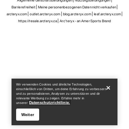
Allgemeine Geschäftsbedingungen
Nutzungsbedingungen
Barrierefreiheit
Meine personenbezogenen Daten nicht verkaufen
arcteryx.com
outlet.arcteryx.com
blog.arcteryx.com
leaf.arcteryx.com
https://resale.arcteryx.ca
Arc'teryx - an Amer Sports Brand
Help
Wir verwenden Cookies und ähnliche Technologien,
einschließlich von Dritten, um deine Erfahrung zu verbessern
und zu personalisieren, Analysen zu unterstützen und dir
relevante Werbung zu zeigen. Erfahre mehr in
Datenschutzrichtlinie.
unserer
Weiter