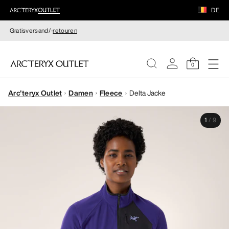
DE
Gratisversand/-
retouren
0
Arc'teryx Outlet
Damen
Fleece
Delta Jacke
DAMEN
1
/
9
HERREN