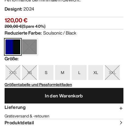
Designt
:
2024
120,00 €
200,00 €
(
Spare
40
%)
Reduzierte Farbe
:
Soulsonic / Black
Größe
:
XXS
XS
S
M
L
XL
XXL
Größentabelle und Passformleitfaden
In den Warenkorb
Lieferung
Gratisversand & -retouren
Produktdetail