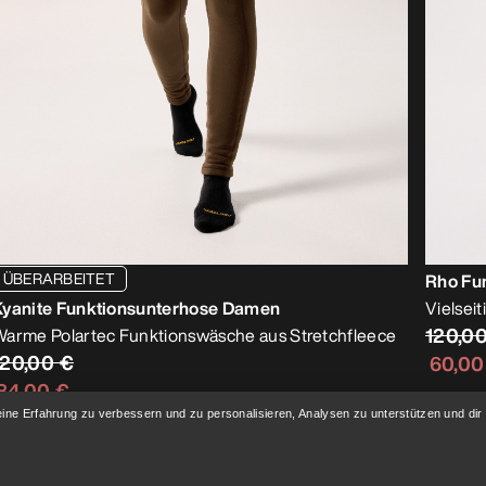
ÜBERARBEITET
Rho Fu
Kyanite Funktionsunterhose Damen
Vielsei
120,0
arme Polartec Funktionswäsche aus Stretchfleece
120,00 €
60,00
84,00 €
eine Erfahrung zu verbessern und zu personalisieren, Analysen zu unterstützen und dir