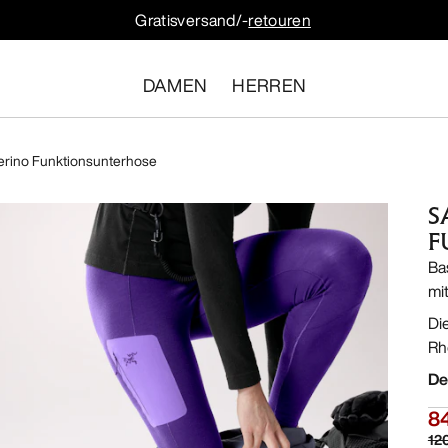
Gratisversand/-
retouren
DAMEN
HERREN
erino Funktionsunterhose
S
F
Ba
mi
Di
Rh
De
8
12