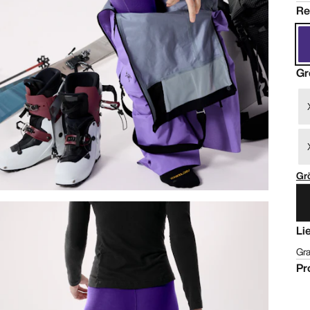
Re
Gr
Gr
Li
Gra
Pr