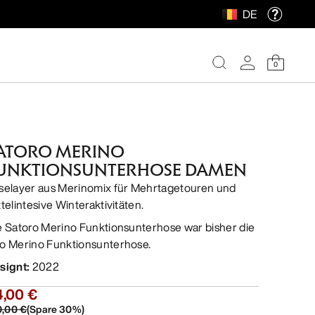
DE
0
ATORO MERINO
UNKTIONSUNTERHOSE DAMEN
selayer aus Merinomix für Mehrtagetouren und
ttelintesive Winteraktivitäten.
e Satoro Merino Funktionsunterhose war bisher die
o Merino Funktionsunterhose.
signt
:
2022
4,00 €
0,00 €
(
Spare
30
%)