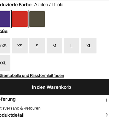
duzierte Farbe
:
Azalea / Lt Iola
öße
:
XXS
XS
S
M
L
XL
XXL
ößentabelle und Passformleitfaden
In den Warenkorb
eferung
tisversand & -retouren
oduktdetail