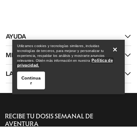
Help
AYUDA
Utilizamos cookies y tecnologías similares, incluidas
tecnologías de terceros, para mejorar y personalizar tu
MI CUENTA
experiencia, respaldar los análisis y mostrarte anuncios
Política de
relevantes. Obtén más información en nuestra
privacidad.
LAVA Y REPARA
Continua
r
RECIBE TU DOSIS SEMANAL DE
AVENTURA
Help
Recibe actualizaciones sobre lanzamientos de