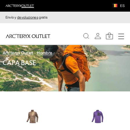
ES
Envío y
devoluciones
gratis
0
Arc'teryx Outlet
Hombre
MUJERE
CAPA BASE
HOMBRE