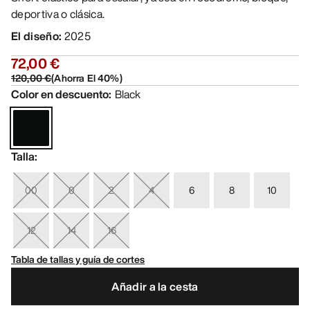
deportiva o clásica.
El diseño
:
2025
72,00 €
120,00 €
(
Ahorra El
40
%)
Color en descuento
:
Black
Talla
:
00
0
2
4
6
8
10
12
14
16
Tabla de tallas y guía de cortes
Añadir a la cesta