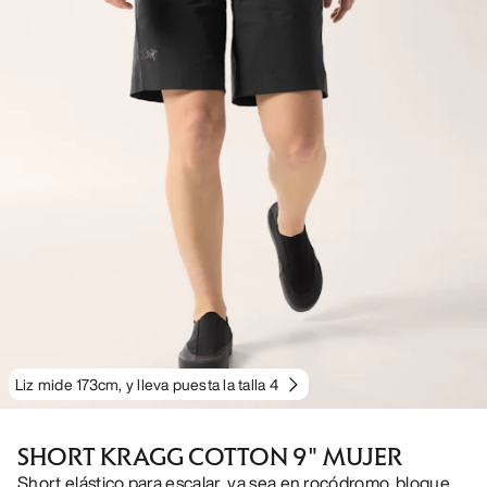
Liz mide 173cm, y lleva puesta la talla 4
SHORT KRAGG COTTON 9" MUJER
Short elástico para escalar, ya sea en rocódromo, bloque,