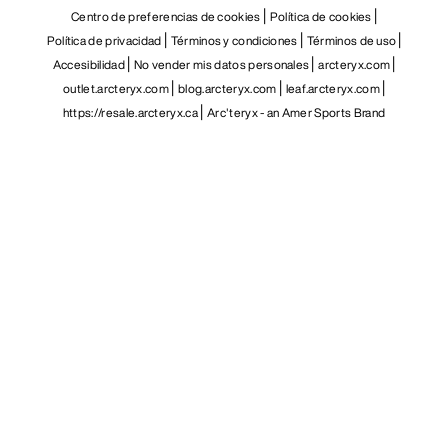
Centro de preferencias de cookies
Política de cookies
Política de privacidad
Términos y condiciones
Términos de uso
Accesibilidad
No vender mis datos personales
arcteryx.com
outlet.arcteryx.com
blog.arcteryx.com
leaf.arcteryx.com
https://resale.arcteryx.ca
Arc'teryx - an Amer Sports Brand