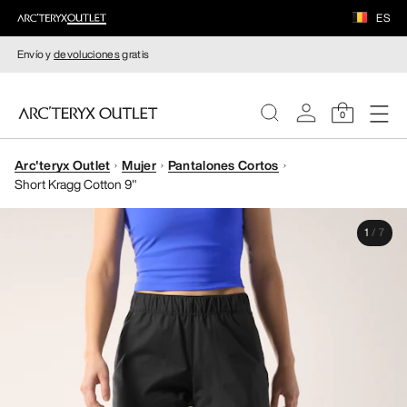
ES
Envío y
devoluciones
gratis
0
Arc'teryx Outlet
Mujer
Pantalones Cortos
MUJERE
Short Kragg Cotton 9"
HOMBRE
1
/
7