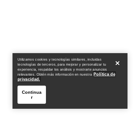
Help
Utilizamos cookies y tecnologías similares, incluidas
tecnologías de terceros, para mejorar y personalizar tu
experiencia, respaldar los análisis y mostrarte anuncios
Política de
relevantes. Obtén más información en nuestra
privacidad.
Continua
r