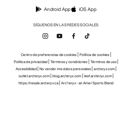
Android App
iOS App
SÍGUENOS EN LAS REDES SOCIALES
Centro de preferencias de cookies
Política de cookies
Política de privacidad
Términos y condiciones
Términos de uso
Accesibilidad
No vender mis datos personales
arcteryx.com
outlet.arcteryx.com
blog.arcteryx.com
leaf.arcteryx.com
https://resale.arcteryx.ca
Arc'teryx - an Amer Sports Brand