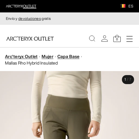
ES
Envío y
devoluciones
gratis
0
Arc'teryx Outlet
Mujer
Capa Base
MUJERE
Mallas Rho Hybrid Insulated
HOMBRE
1
/
7