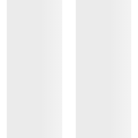
Forro ligero y muy
transpirable que se lleva en
contacto con la piel
120,00 CA$
78,00 CA$
Compare
Mallas Rho LT Print
Hombre
Primera capa para variedad
de esfuerzos con
temperaturas frescas
140,00 CA$
70,00 CA$