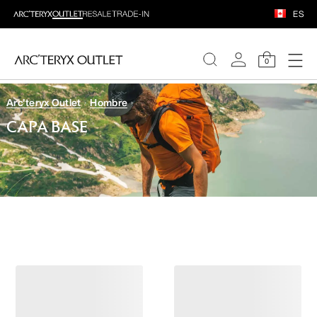
ES
0
Arc'teryx Outlet
Hombre
MUJERE
CAPA BASE
HOMBRE
Forro Norvan 5" Hombre