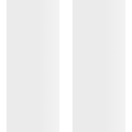
Mallas Rho LT Hombre
Primera capa Torrent™, ligera
(LT)
130,00 CA$
65,00 CA$
Compare